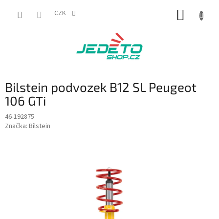
Přejít
NÁKUP
na
CZK
obsah
KOŠÍK
Bilstein podvozek B12 SL Peugeot
106 GTi
46-192875
Značka:
Bilstein