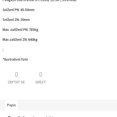
Peugeot 106 včetně GTi (S16) (5/96- , 33-87kW)
Snížení PN: 45-50mm
Snížení ZN: 30mm
Max. zatížení PN: 785kg
Max zatížení ZN: 640kg
:
*Ilustrativní foto
ZEPTAT SE
SDÍLET
Popis