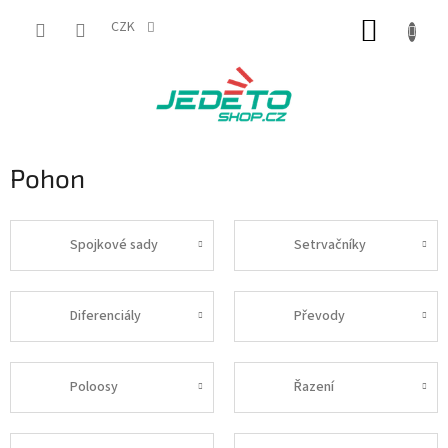
Přejít
NÁKUP
na
CZK
obsah
KOŠÍK
Pohon
Spojkové sady
Setrvačníky
Diferenciály
Převody
Poloosy
Řazení