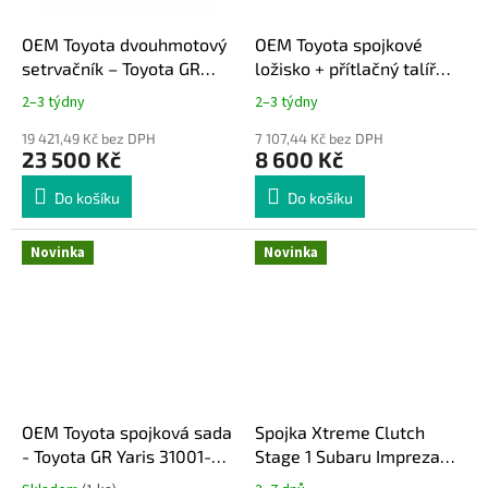
OEM Toyota dvouhmotový
OEM Toyota spojkové
setrvačník – Toyota GR
ložisko + přítlačný talíř
Yaris 13450-18020
spojkového ložiska –
2–3 týdny
2–3 týdny
Toyota GR Yaris 31400-
19 421,49 Kč bez DPH
59035 / 31224-52010
7 107,44 Kč bez DPH
23 500 Kč
8 600 Kč
Do košíku
Do košíku
Novinka
Novinka
OEM Toyota spojková sada
Spojka Xtreme Clutch
- Toyota GR Yaris 31001-
Stage 1 Subaru Impreza
52010
WRX STi 690Nm