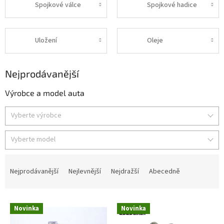
Spojkové válce
Spojkové hadice
Uložení
Oleje
Nejprodávanější
Výrobce a model auta
Vyberte výrobce
Vyberte model
Ř
a
Nejprodávanější
Nejlevnější
Nejdražší
Abecedně
z
e
V
n
Novinka
Novinka
ý
í