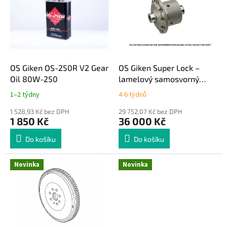
p
p
i
r
s
o
p
d
r
u
o
k
d
t
OS Giken OS-250R V2 Gear
OS Giken Super Lock –
u
ů
Oil 80W-250
lamelový samosvorný
k
diferenciál LSD Fiat 124
1–2 týdny
4-6 týdnů
t
Abarth / Mazda MX-5 ND
ů
1 528,93 Kč bez DPH
29 752,07 Kč bez DPH
1 850 Kč
36 000 Kč
Do košíku
Do košíku
Novinka
Novinka