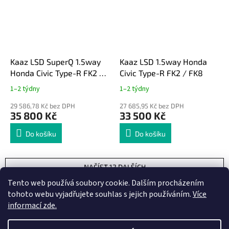
Kaaz LSD SuperQ 1.5way
Kaaz LSD 1.5way Honda
Honda Civic Type-R FK2 /
Civic Type-R FK2 / FK8
FK8
1–2 týdny
1–2 týdny
29 586,78 Kč bez DPH
27 685,95 Kč bez DPH
35 800 Kč
33 500 Kč
Do košíku
Do košíku
NAČÍST 12 DALŠÍCH
S
Tento web používá soubory cookie. Dalším procházením
1
56
t
O
tohoto webu vyjadřujete souhlas s jejich používáním.
Více
r
669
položek celkem
v
informací zde.
á
l
NAHORU
n
á
k