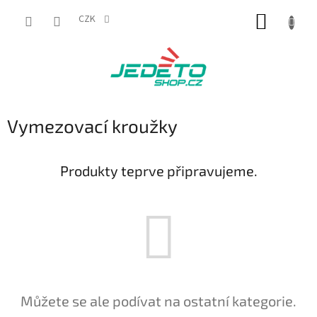
Přejít
NÁKUP
na
CZK
obsah
KOŠÍK
Vymezovací kroužky
Produkty teprve připravujeme.
Můžete se ale podívat na ostatní kategorie.