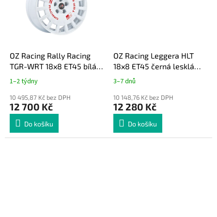
OZ Racing Rally Racing
OZ Racing Leggera HLT
TGR-WRT 18x8 ET45 bílá
18x8 ET45 černá lesklá
Toyota GR Yaris 2020+
Toyota GR Yaris
1–2 týdny
3–7 dnů
10 495,87 Kč bez DPH
10 148,76 Kč bez DPH
12 700 Kč
12 280 Kč
Do košíku
Do košíku