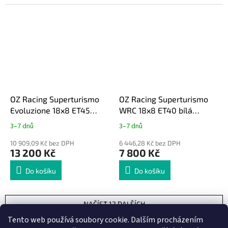
OZ Racing Superturismo
OZ Racing Superturismo
Evoluzione 18x8 ET45
WRC 18x8 ET40 bílá
černá lesklá Toyota GR
Toyota GR Yaris
3–7 dnů
3–7 dnů
Yaris
10 909,09 Kč bez DPH
6 446,28 Kč bez DPH
13 200 Kč
7 800 Kč
Do košíku
Do košíku
NAČÍST 12 DALŠÍCH
S
Tento web používá soubory cookie. Dalším procházením
1
3
t