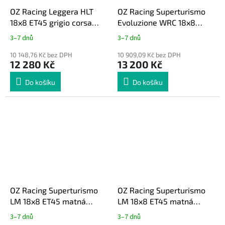
OZ Racing Leggera HLT
OZ Racing Superturismo
18x8 ET45 grigio corsa
Evoluzione WRC 18x8
Toyota GR Yaris
ET45 bílá Toyota GR Yaris
3–7 dnů
3–7 dnů
10 148,76 Kč bez DPH
10 909,09 Kč bez DPH
12 280 Kč
13 200 Kč
Do košíku
Do košíku
OZ Racing Superturismo
OZ Racing Superturismo
LM 18x8 ET45 matná
LM 18x8 ET45 matná
grafit Toyota GR Yaris
stříbrná Toyota GR Yaris
3–7 dnů
3–7 dnů