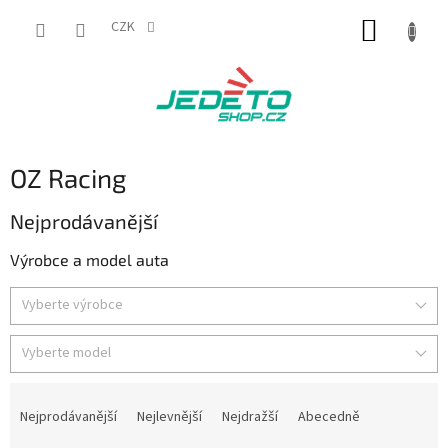
Přejít
NÁKUP
na
CZK
obsah
KOŠÍK
OZ Racing
Nejprodávanější
Výrobce a model auta
Vyberte výrobce
Vyberte model
Ř
a
Nejprodávanější
Nejlevnější
Nejdražší
Abecedně
z