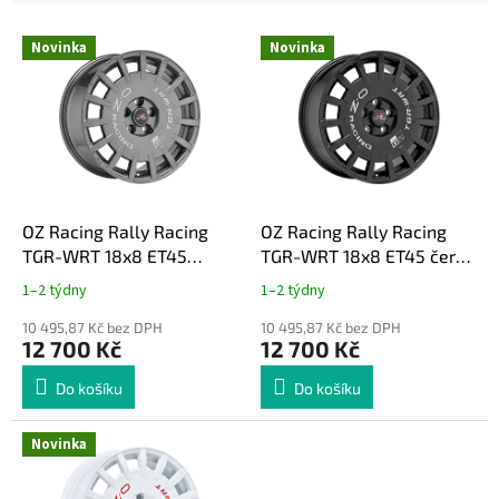
e
V
n
Novinka
Novinka
ý
í
p
p
i
r
s
o
p
d
r
u
o
k
d
t
OZ Racing Rally Racing
OZ Racing Rally Racing
u
ů
TGR-WRT 18x8 ET45
TGR-WRT 18x8 ET45 černá
k
grafitová Toyota GR Yaris
Toyota GR Yaris 2020+
1–2 týdny
1–2 týdny
t
2020+
ů
10 495,87 Kč bez DPH
10 495,87 Kč bez DPH
12 700 Kč
12 700 Kč
Do košíku
Do košíku
Novinka