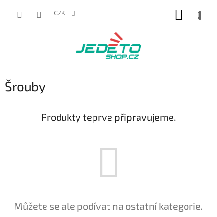
Přejít
NÁKUP
na
CZK
obsah
KOŠÍK
Šrouby
Produkty teprve připravujeme.
Můžete se ale podívat na ostatní kategorie.