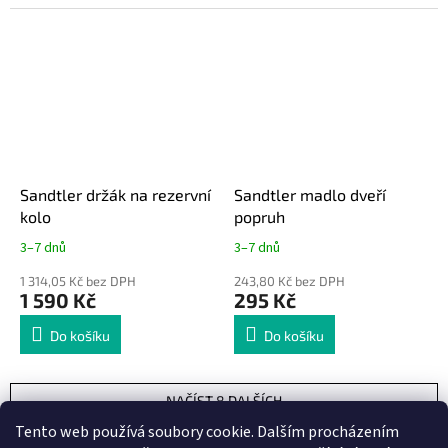
Sandtler držák na rezervní
Sandtler madlo dveří
kolo
popruh
3–7 dnů
3–7 dnů
1 314,05 Kč bez DPH
243,80 Kč bez DPH
1 590 Kč
295 Kč
Do košíku
Do košíku
NAČÍST 8 DALŠÍCH
S
Tento web používá soubory cookie. Dalším procházením
1
2
t