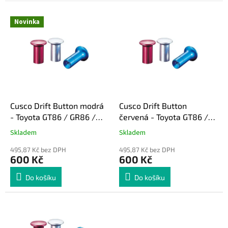
e
V
n
Novinka
ý
í
p
p
i
r
s
o
p
d
r
u
o
k
d
t
Cusco Drift Button modrá
Cusco Drift Button
u
ů
- Toyota GT86 / GR86 /
červená - Toyota GT86 /
k
Subaru BRZ / Impreza
GR86 / Subaru BRZ /
Skladem
Skladem
t
Impreza
ů
495,87 Kč bez DPH
495,87 Kč bez DPH
600 Kč
600 Kč
Do košíku
Do košíku