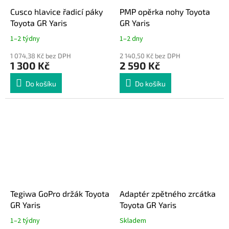
Cusco hlavice řadicí páky
PMP opěrka nohy Toyota
Toyota GR Yaris
GR Yaris
1–2 týdny
1–2 dny
1 074,38 Kč bez DPH
2 140,50 Kč bez DPH
1 300 Kč
2 590 Kč
Do košíku
Do košíku
Tegiwa GoPro držák Toyota
Adaptér zpětného zrcátka
GR Yaris
Toyota GR Yaris
1–2 týdny
Skladem