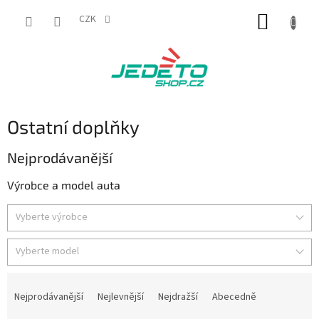
Přejít
NÁKUP
na
CZK
obsah
KOŠÍK
Ostatní doplňky
Nejprodávanější
Výrobce a model auta
Vyberte výrobce
Vyberte model
Ř
a
Nejprodávanější
Nejlevnější
Nejdražší
Abecedně
z