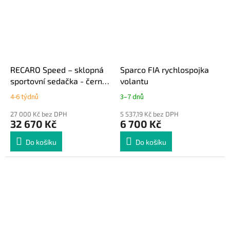
RECARO Speed – sklopná
Sparco FIA rychlospojka
sportovní sedačka - černá
volantu
koženka
4-6 týdnů
3–7 dnů
27 000 Kč bez DPH
5 537,19 Kč bez DPH
32 670 Kč
6 700 Kč
Do košíku
Do košíku