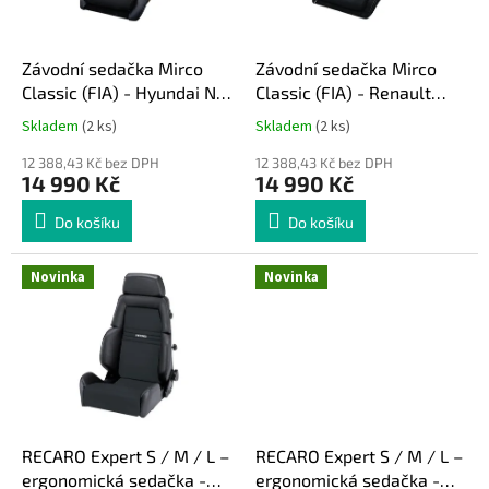
r
u
o
k
d
t
Závodní sedačka Mirco
Závodní sedačka Mirco
u
ů
Classic (FIA) - Hyundai N
Classic (FIA) - Renault
k
style
Sport style
Skladem
(2 ks)
Skladem
(2 ks)
t
ů
12 388,43 Kč bez DPH
12 388,43 Kč bez DPH
14 990 Kč
14 990 Kč
Do košíku
Do košíku
Novinka
Novinka
RECARO Expert S / M / L –
RECARO Expert S / M / L –
ergonomická sedačka -
ergonomická sedačka -