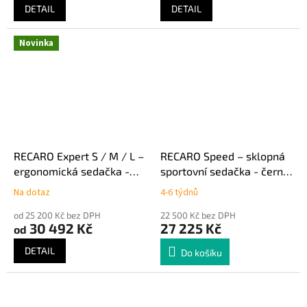
DETAIL
DETAIL
Novinka
RECARO Expert S / M / L –
RECARO Speed – sklopná
ergonomická sedačka -
sportovní sedačka - černý
černá koženka
velur
Na dotaz
4-6 týdnů
od 25 200 Kč bez DPH
22 500 Kč bez DPH
30 492 Kč
27 225 Kč
od
DETAIL
Do košíku