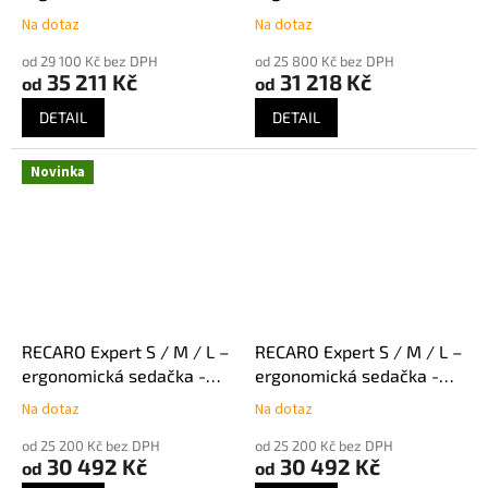
černá Dinamica / černá
černá Artista / černá
Na dotaz
Na dotaz
koženka
koženka
od 29 100 Kč bez DPH
od 25 800 Kč bez DPH
35 211 Kč
31 218 Kč
od
od
DETAIL
DETAIL
Novinka
RECARO Expert S / M / L –
RECARO Expert S / M / L –
ergonomická sedačka -
ergonomická sedačka -
šedá Artista / šedá Nardo
černá Artista / černá
Na dotaz
Na dotaz
Nardo
od 25 200 Kč bez DPH
od 25 200 Kč bez DPH
30 492 Kč
30 492 Kč
od
od