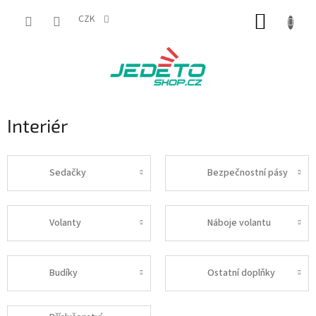
Přejít
NÁKUP
na
CZK
obsah
KOŠÍK
Interiér
Sedačky
Bezpečnostní pásy
Volanty
Náboje volantu
Budíky
Ostatní doplňky