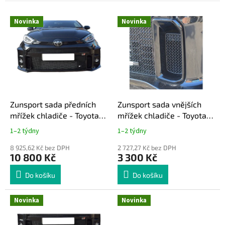
e
V
n
Novinka
Novinka
ý
í
p
p
i
r
s
o
p
d
r
u
o
k
d
t
Zunsport sada předních
Zunsport sada vnějších
u
ů
mřížek chladiče - Toyota
mřížek chladiče - Toyota
k
GR Yaris Gen1
GR Yaris Gen1
1–2 týdny
1–2 týdny
t
ů
8 925,62 Kč bez DPH
2 727,27 Kč bez DPH
10 800 Kč
3 300 Kč
Do košíku
Do košíku
Novinka
Novinka