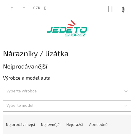
Přejít
NÁKUP
na
CZK
obsah
KOŠÍK
Nárazníky / lízátka
Nejprodávanější
Výrobce a model auta
Vyberte výrobce
Vyberte model
Ř
a
Nejprodávanější
Nejlevnější
Nejdražší
Abecedně
z