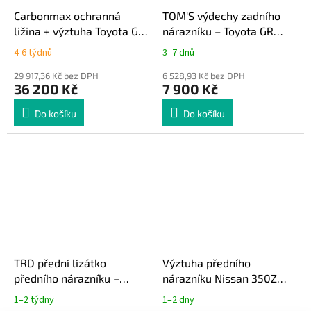
Carbonmax ochranná
TOM'S výdechy zadního
ližina + výztuha Toyota GR
nárazníku – Toyota GR
Yaris
Yaris
4-6 týdnů
3–7 dnů
29 917,36 Kč bez DPH
6 528,93 Kč bez DPH
36 200 Kč
7 900 Kč
Do košíku
Do košíku
TRD přední lízátko
Výztuha předního
předního nárazníku –
nárazníku Nissan 350Z
Toyota GR Yaris
Z33
1–2 týdny
1–2 dny