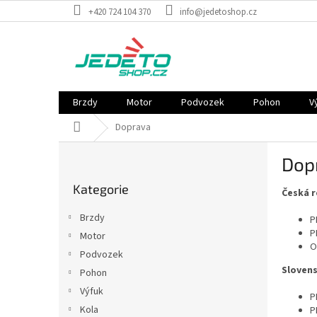
Přejít
+420 724 104 370
info@jedetoshop.cz
na
obsah
Brzdy
Motor
Podvozek
Pohon
V
Domů
Doprava
P
Dop
o
Přeskočit
s
Kategorie
kategorie
Česká r
t
r
Brzdy
P
a
P
Motor
n
O
Podvozek
n
Sloven
í
Pohon
p
Výfuk
P
a
Kola
P