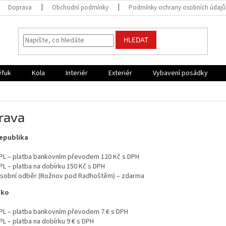
Doprava
Obchodní podmínky
Podmínky ochrany osobních údajů
HLEDAT
ýfuk
Kola
Interiér
Exteriér
Vybavení posádky
rava
epublika
PL – platba bankovním převodem 120 Kč s DPH
PL – platba na dobírku 150 Kč s DPH
sobní odběr (Rožnov pod Radhoštěm) – zdarma
sko
PL – platba bankovním převodem 7 € s DPH
PL – platba na dobírku 9 € s DPH