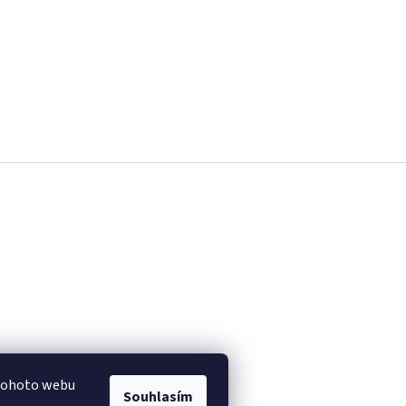
 tohoto webu
Souhlasím
.