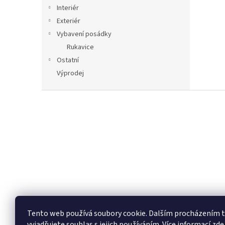
n
Interiér
e
Exteriér
l
Vybavení posádky
Rukavice
Ostatní
Výprodej
Z
á
p
a
t
í
Tento web používá soubory cookie. Dalším procházením
vyjadřujete souhlas s jejich používáním.
Více informací zde