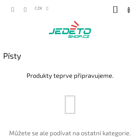
Přejít
NÁKUP
na
CZK
obsah
KOŠÍK
Písty
Produkty teprve připravujeme.
Můžete se ale podívat na ostatní kategorie.