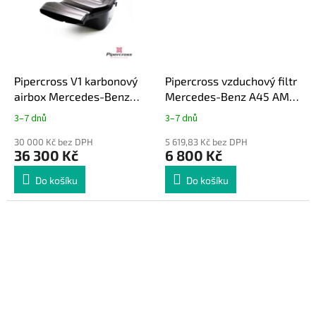
Pipercross V1 karbonový
Pipercross vzduchový filtr
airbox Mercedes-Benz
Mercedes-Benz A45 AMG
A45 AMG (W176) / CLA45
(W176) / CLA45 AMG (C117)
3–7 dnů
3–7 dnů
AMG (C117)
30 000 Kč bez DPH
5 619,83 Kč bez DPH
36 300 Kč
6 800 Kč
Do košíku
Do košíku