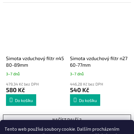
Simota vzduchový filtr n45
Simota vzduchový filtr n27
80-89mm
60-77mm
3–7 dnů
3–7 dnů
479,34 Kč bez DPH
446,28 Kč bez DPH
580 Kč
540 Kč
Do košíku
Do košíku
NAČÍST DALŠÍ 3
S
Tento web používá soubory cookie. Dalším procházením
1
2
t