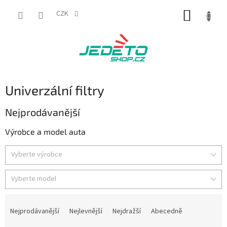
Přejít
NÁKUP
na
CZK
obsah
KOŠÍK
Univerzální filtry
Nejprodávanější
Výrobce a model auta
Vyberte výrobce
Vyberte model
Ř
a
Nejprodávanější
Nejlevnější
Nejdražší
Abecedně
z