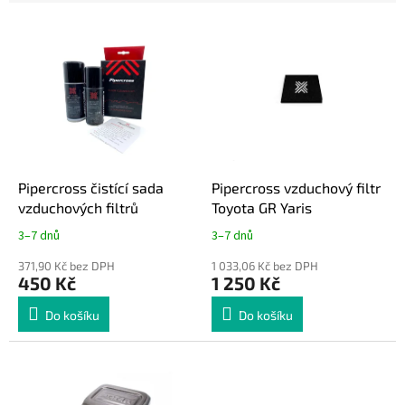
e
V
n
ý
í
p
p
i
r
s
o
p
d
r
u
o
k
d
t
Pipercross čistící sada
Pipercross vzduchový filtr
u
ů
vzduchových filtrů
Toyota GR Yaris
k
3–7 dnů
3–7 dnů
t
ů
371,90 Kč bez DPH
1 033,06 Kč bez DPH
450 Kč
1 250 Kč
Do košíku
Do košíku