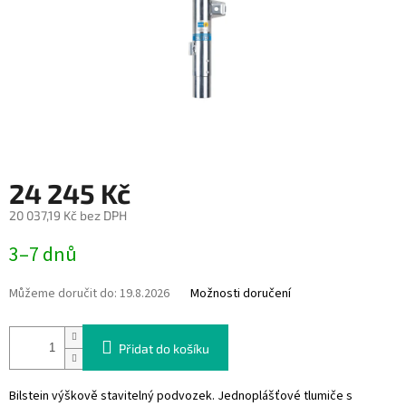
24 245 Kč
20 037,19 Kč bez DPH
Měrná
3–7 dnů
cena:
Můžeme doručit do:
19.8.2026
Možnosti doručení
Přidat do košíku
Bilstein výškově stavitelný podvozek. Jednoplášťové tlumiče s