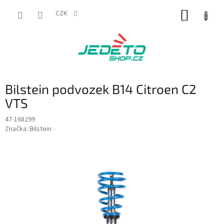
Přejít
NÁKUP
na
CZK
obsah
KOŠÍK
Bilstein podvozek B14 Citroen C2
VTS
47-168299
Značka:
Bilstein