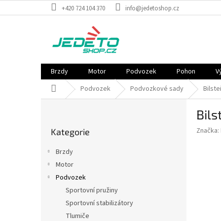
Přejít
+420 724 104 370
info@jedetoshop.cz
na
obsah
Brzdy
Motor
Podvozek
Pohon
V
Domů
Podvozek
Podvozkové sady
Bilst
P
Bils
o
Přeskočit
s
Značka:
Kategorie
kategorie
t
r
Brzdy
a
Motor
n
Podvozek
n
í
Sportovní pružiny
p
Sportovní stabilizátory
a
Tlumiče