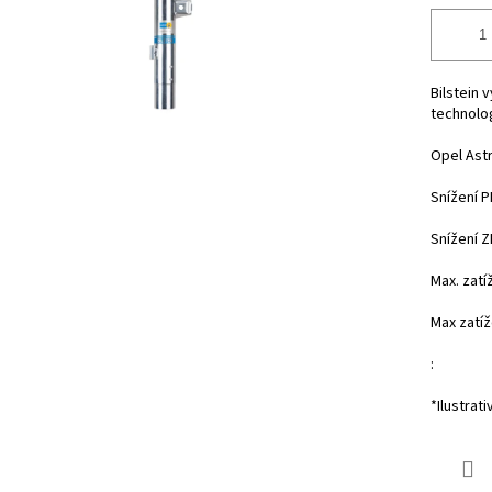
Bilstein 
technolo
Opel Astr
Snížení 
Snížení 
Max. zatí
Max zatíž
:
*Ilustrati