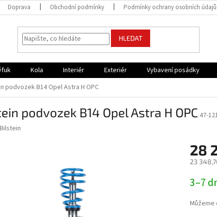
Doprava
Obchodní podmínky
Podmínky ochrany osobních údajů
HLEDAT
ýfuk
Kola
Interiér
Exteriér
Vybavení posádky
ein podvozek B14 Opel Astra H OPC
tein podvozek B14 Opel Astra H OPC
47-12
Bilstein
28 
23 348,7
Měrná
3–7 d
cena:
Můžeme d