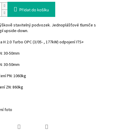
Přidat do košíku
výškově stavitelný podvozek. Jednoplášťové tlumiče s
gií upside-down.
a H 2.0 Turbo OPC (3/05- , 177kW) odpojení ITS+
PN: 30-50mm
ZN: 30-50mm
žení PN: 1060kg
ení ZN: 860kg
vní foto