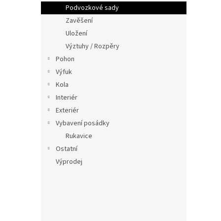
n
Podvozkové sady
e
Zavěšení
l
Uložení
Výztuhy / Rozpěry
Pohon
Výfuk
Kola
Interiér
Exteriér
Vybavení posádky
Rukavice
Ostatní
Výprodej