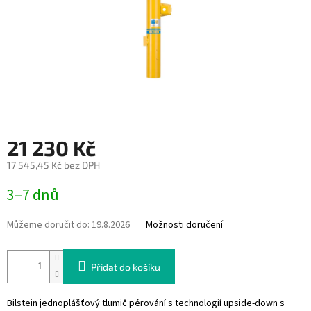
21 230 Kč
17 545,45 Kč bez DPH
Měrná
3–7 dnů
cena:
Můžeme doručit do:
19.8.2026
Možnosti doručení
Přidat do košíku
Bilstein jednoplášťový tlumič pérování s technologií upside-down s