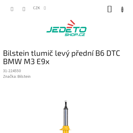
Přejít
NÁKUP
na
CZK
obsah
KOŠÍK
Bilstein tlumič levý přední B6 DTC
BMW M3 E9x
31-224550
Značka:
Bilstein