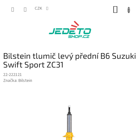
Přejít
NÁKUP
na
CZK
obsah
KOŠÍK
Bilstein tlumič levý přední B6 Suzuki
Swift Sport ZC31
22-222121
Značka:
Bilstein