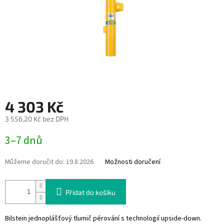
4 303 Kč
3 556,20 Kč bez DPH
Měrná
3–7 dnů
cena:
Můžeme doručit do:
19.8.2026
Možnosti doručení
Přidat do košíku
Bilstein jednoplášťový tlumič pérování s technologií upside-down.