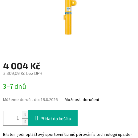
4 004 Kč
3 309,09 Kč bez DPH
Měrná
3–7 dnů
cena:
Můžeme doručit do:
19.8.2026
Možnosti doručení
Přidat do košíku
Bilstein jednoplášťový sportovní tlumič pérování s technologií upside-