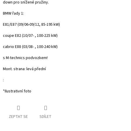
down pro snížené pružiny.
BMW řady 1:
E81/E87
(
09/06-09/12, 85-195 kW)
coupe E82
(10/07- , 100-225 kW)
cabrio E88 (03/08- , 100-240 kW)
s M-technics podvozkem!
Mont. strana: levá přední
:
*Ilustrativní foto
ZEPTAT SE
SDÍLET