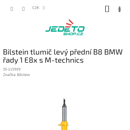
Přejít
NÁKUP
na
CZK
obsah
KOŠÍK
Bilstein tlumič levý přední B8 BMW
řady 1 E8x s M-technics
35-115939
Značka:
Bilstein