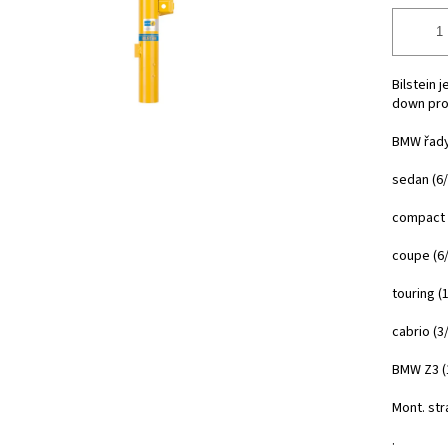
Bilstein 
down pro
BMW řady
sedan
(6
compact 
coupe (6/
touring
(
cabrio (3
BMW Z3 (
Mont. str
: