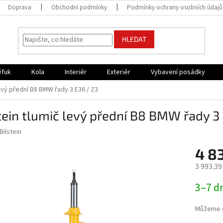
Doprava
Obchodní podmínky
Podmínky ochrany osobních údajů
HLEDAT
ýfuk
Kola
Interiér
Exteriér
Vybavení posádky
levý přední B8 BMW řady 3 E36 / Z3
tein tlumič levý přední B8 BMW řady 3
Bilstein
4 8
3 993,39
Měrná
3–7 d
cena:
Můžeme d