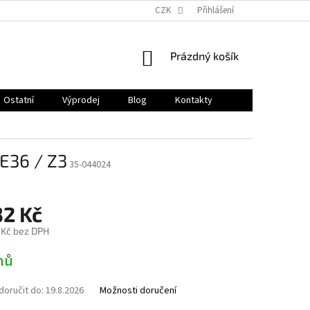
CZK
Přihlášení
NÁKUPNÍ
Prázdný košík
KOŠÍK
Ostatní
Výprodej
Blog
Kontakty
 E36 / Z3
35-044024
32 Kč
 Kč bez DPH
nů
oručit do:
19.8.2026
Možnosti doručení