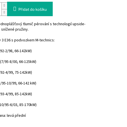
Přidat do košíku
jednoplášťový tlumič pérování s technologií upside-
 snížené pružiny.
 3 E36 s podvozkem M-technics:
/92-2/98, 66-142kW)
(7/95-8/00, 66-125kW)
92-4/99, 75-142kW)
1/95-10/99, 66-142 kW)
/93-4/99, 85-142kW)
10/95-6/03, 85-170kW)
ana: levá přední