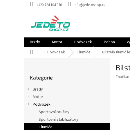
Přejít
+420 724 104 370
info@jedetoshop.cz
na
obsah
Brzdy
Motor
Podvozek
Pohon
V
Domů
Podvozek
Tlumiče
Bilstein tlumič 
P
Bils
o
Přeskočit
s
Značka:
Kategorie
kategorie
t
r
Brzdy
a
Motor
n
Podvozek
n
í
Sportovní pružiny
p
Sportovní stabilizátory
a
Tlumiče