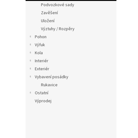
n
Podvozkové sady
e
Zavěšení
l
Uložení
Výztuhy / Rozpěry
Pohon
Výfuk
Kola
Interiér
Exteriér
Vybavení posádky
Rukavice
Ostatní
Výprodej