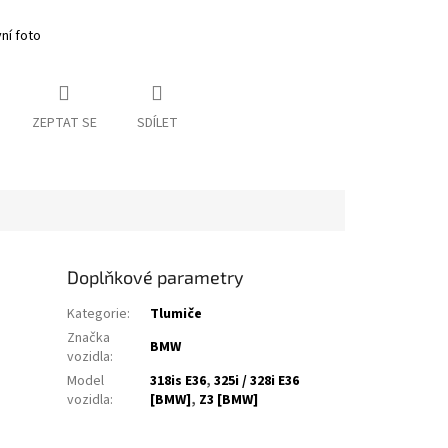
vní foto
ZEPTAT SE
SDÍLET
Doplňkové parametry
Kategorie
:
Tlumiče
Značka
BMW
vozidla
:
Model
318is E36
,
325i / 328i E36
vozidla
:
[BMW]
,
Z3 [BMW]