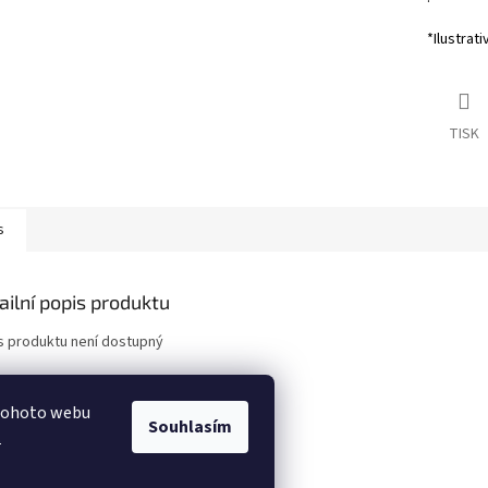
*Ilustrati
TISK
s
ailní popis produktu
s produktu není dostupný
 tohoto webu
Souhlasím
.