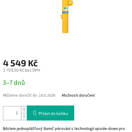
4 549 Kč
3 759,50 Kč bez DPH
Měrná
3–7 dnů
cena:
Můžeme doručit do:
18.8.2026
Možnosti doručení
Přidat do košíku
Bilstein jednoplášťový tlumič pérování s technologií upside-down pro