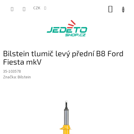
Přejít
NÁKUP
na
CZK
obsah
KOŠÍK
Bilstein tlumič levý přední B8 Ford
Fiesta mkV
35-103578
Značka:
Bilstein