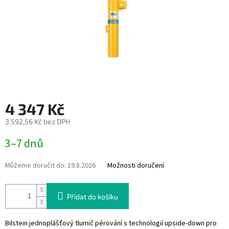
4 347 Kč
3 592,56 Kč bez DPH
Měrná
3–7 dnů
cena:
Můžeme doručit do:
19.8.2026
Možnosti doručení
Přidat do košíku
Bilstein jednoplášťový tlumič pérování s technologií upside-down pro