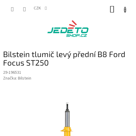
Přejít
NÁKUP
na
CZK
obsah
KOŠÍK
Bilstein tlumič levý přední B8 Ford
Focus ST250
29-196531
Značka:
Bilstein