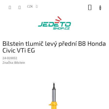
Přejít
NÁKUP
na
CZK
obsah
KOŠÍK
Bilstein tlumič levý přední B8 Honda
Civic VTi EG
24-016032
Značka:
Bilstein