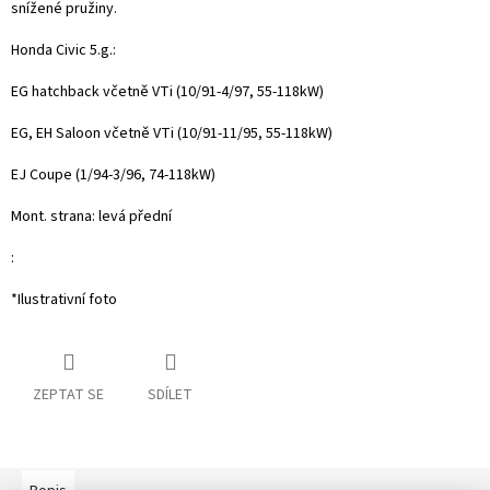
snížené pružiny.
Honda Civic 5.g.:
EG hatchback včetně VTi (10/91-4/97, 55-118kW)
EG, EH Saloon včetně VTi (10/91-11/95, 55-118kW)
EJ Coupe (1/94-3/96, 74-118kW)
Mont. strana: levá přední
:
*Ilustrativní foto
ZEPTAT SE
SDÍLET