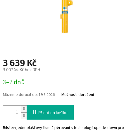
3 639 Kč
3 007,44 Kč bez DPH
Měrná
3–7 dnů
cena:
Můžeme doručit do:
19.8.2026
Možnosti doručení
Přidat do košíku
Bilstein jednoplášťový tlumič pérování s technologií upside-down pro