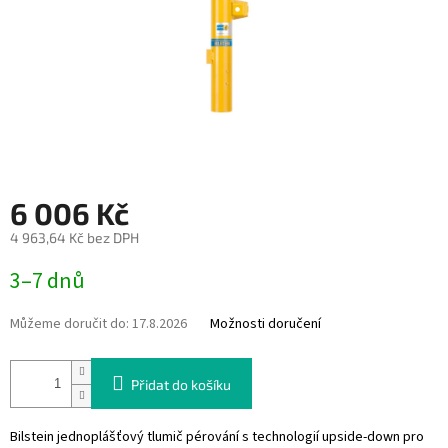
6 006 Kč
4 963,64 Kč bez DPH
Měrná
3–7 dnů
cena:
Můžeme doručit do:
17.8.2026
Možnosti doručení
Přidat do košíku
Bilstein jednoplášťový tlumič pérování s technologií upside-down pro