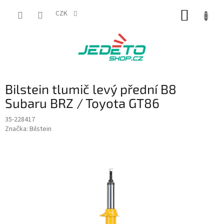
Přejít
NÁKUP
na
CZK
obsah
KOŠÍK
Bilstein tlumič levý přední B8
Subaru BRZ / Toyota GT86
35-228417
Značka:
Bilstein