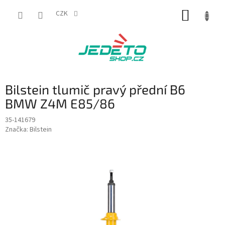
Přejít
NÁKUP
na
CZK
obsah
KOŠÍK
Bilstein tlumič pravý přední B6
BMW Z4M E85/86
35-141679
Značka:
Bilstein