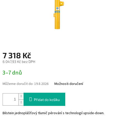
7 318 Kč
6 047,93 Kč bez DPH
Měrná
3–7 dnů
cena:
Můžeme doručit do:
19.8.2026
Možnosti doručení
Přidat do košíku
Bilstein jednoplášťový tlumič pérování s technologií upside-down.