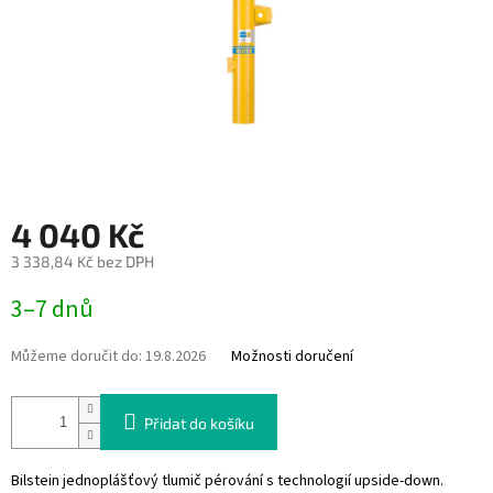
4 040 Kč
3 338,84 Kč bez DPH
Měrná
3–7 dnů
cena:
Můžeme doručit do:
19.8.2026
Možnosti doručení
Přidat do košíku
Bilstein jednoplášťový tlumič pérování s technologií upside-down.