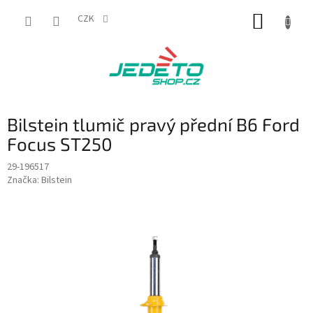
Přejít
NÁKUP
na
CZK
obsah
KOŠÍK
Bilstein tlumič pravý přední B6 Ford
Focus ST250
29-196517
Značka:
Bilstein