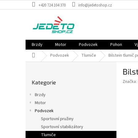
Přejít
+420 724 104 370
info@jedetoshop.cz
na
obsah
Brzdy
Motor
Podvozek
Pohon
V
Domů
Podvozek
Tlumiče
Bilstein tlumič 
P
Bils
o
Přeskočit
s
Značka:
Kategorie
kategorie
t
r
Brzdy
a
Motor
n
Podvozek
n
í
Sportovní pružiny
p
Sportovní stabilizátory
a
Tlumiče