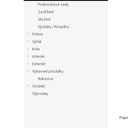
n
Podvozkové sady
e
Zavěšení
l
Uložení
Výztuhy / Rozpěry
Pohon
Výfuk
Kola
Interiér
Exteriér
Vybavení posádky
Rukavice
Ostatní
Výprodej
Popi