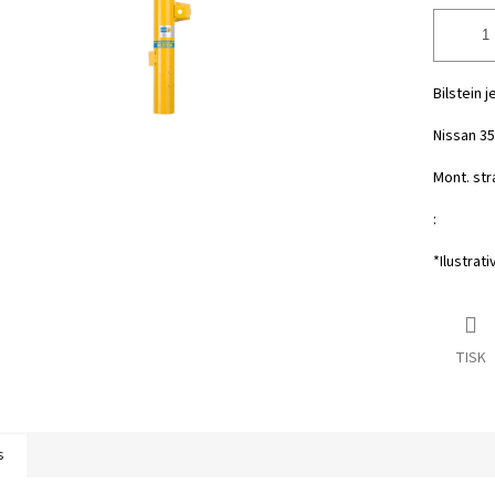
Bilstein 
Nissan 35
Mont. str
:
*Ilustrati
TISK
s