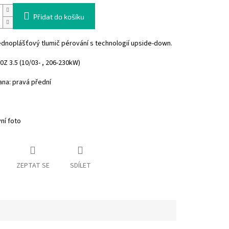
Přidat do košíku
jednoplášťový tlumič pérování s technologií upside-down.
0Z 3.5 (10/03- , 206-230kW)
ana: pravá přední
vní foto
ZEPTAT SE
SDÍLET