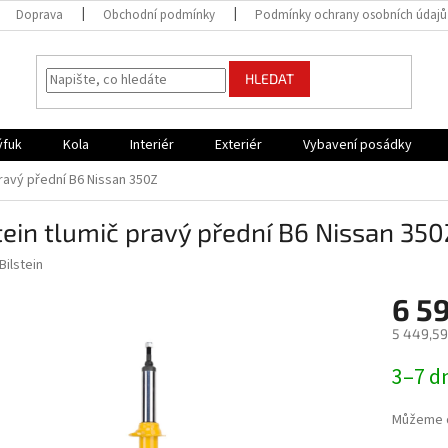
Doprava
Obchodní podmínky
Podmínky ochrany osobních údajů
HLEDAT
ýfuk
Kola
Interiér
Exteriér
Vybavení posádky
pravý přední B6 Nissan 350Z
tein tlumič pravý přední B6 Nissan 350
Bilstein
6 5
5 449,59
Měrná
3–7 d
cena:
Můžeme d