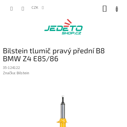
Přejít
NÁKUP
na
CZK
obsah
KOŠÍK
Bilstein tlumič pravý přední B8
BMW Z4 E85/86
35-124122
Značka:
Bilstein