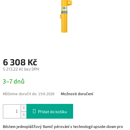
6 308 Kč
5 213,22 Kč bez DPH
Měrná
3–7 dnů
cena:
Můžeme doručit do:
19.8.2026
Možnosti doručení
Přidat do košíku
Bilstein jednoplášťový tlumič pérování s technologií upside-down pro