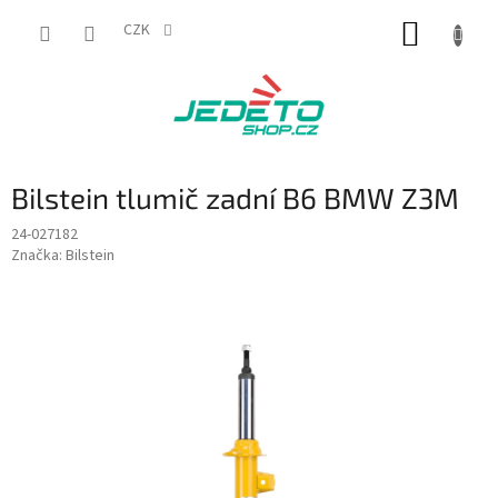
Přejít
NÁKUP
na
CZK
obsah
KOŠÍK
Bilstein tlumič zadní B6 BMW Z3M
24-027182
Značka:
Bilstein