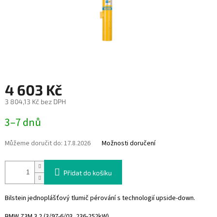
4 603 Kč
3 804,13 Kč bez DPH
Měrná
3–7 dnů
cena:
Můžeme doručit do:
17.8.2026
Možnosti doručení
Přidat do košíku
Bilstein jednoplášťový tlumič pérování s technologií upside-down.
BMW Z3M 3.2 (3/97-6/03, 236-252kW)