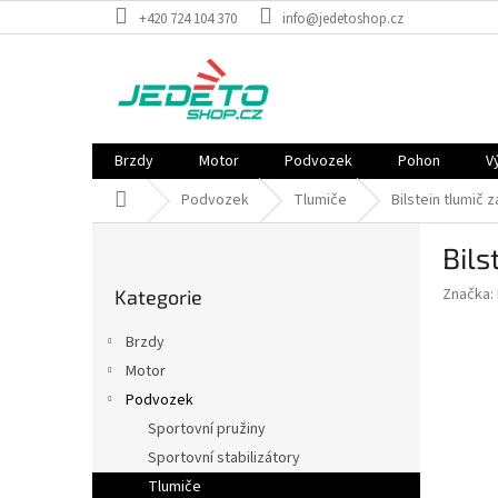
Přejít
+420 724 104 370
info@jedetoshop.cz
na
obsah
Brzdy
Motor
Podvozek
Pohon
V
Domů
Podvozek
Tlumiče
Bilstein tlumič 
P
Bils
o
Přeskočit
s
Značka:
Kategorie
kategorie
t
r
Brzdy
a
Motor
n
Podvozek
n
í
Sportovní pružiny
p
Sportovní stabilizátory
a
Tlumiče