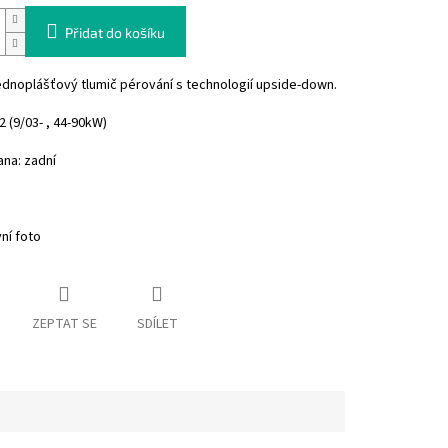
Přidat do košíku
jednoplášťový tlumič pérování s technologií upside-down.
2 (9/03- , 44-90kW)
ana: zadní
vní foto
ZEPTAT SE
SDÍLET