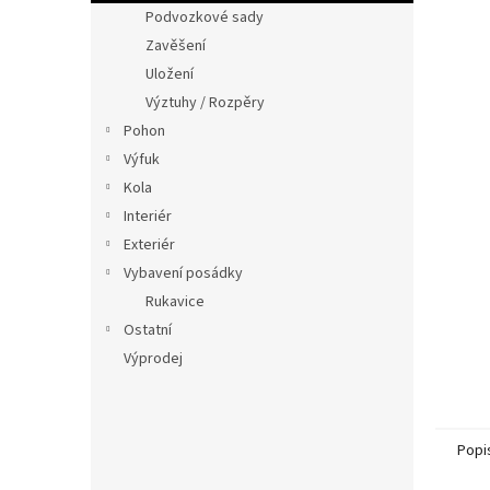
n
Podvozkové sady
e
Zavěšení
l
Uložení
Výztuhy / Rozpěry
Pohon
Výfuk
Kola
Interiér
Exteriér
Vybavení posádky
Rukavice
Ostatní
Výprodej
Popi