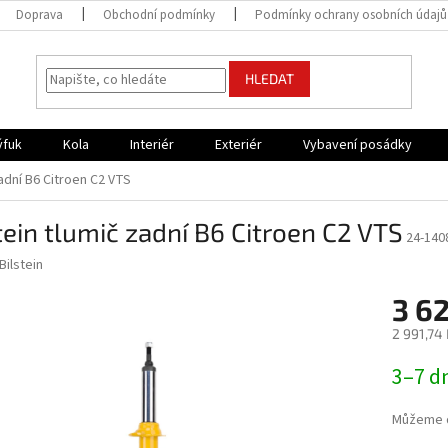
Doprava
Obchodní podmínky
Podmínky ochrany osobních údajů
HLEDAT
ýfuk
Kola
Interiér
Exteriér
Vybavení posádky
zadní B6 Citroen C2 VTS
tein tlumič zadní B6 Citroen C2 VTS
24-140
Bilstein
3 6
2 991,74
Měrná
3–7 d
cena:
Můžeme d