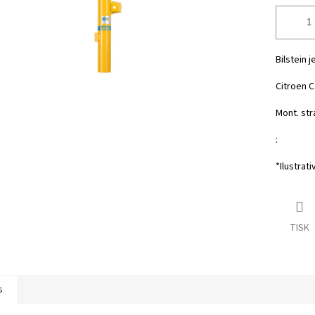
Bilstein 
Citroen C
Mont. str
:
*Ilustrati
TISK
s