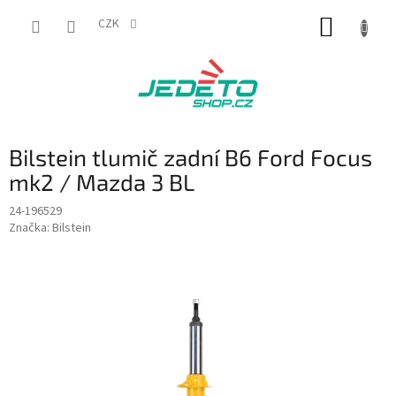
Přejít
NÁKUP
na
CZK
obsah
KOŠÍK
Bilstein tlumič zadní B6 Ford Focus
mk2 / Mazda 3 BL
24-196529
Značka:
Bilstein