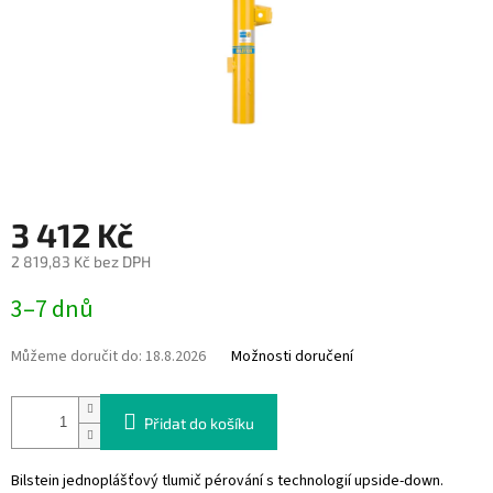
3 412 Kč
2 819,83 Kč bez DPH
Měrná
3–7 dnů
cena:
Můžeme doručit do:
18.8.2026
Možnosti doručení
Přidat do košíku
Bilstein jednoplášťový tlumič pérování s technologií upside-down.