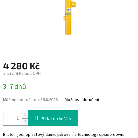
4 280 Kč
3 537,19 Kč bez DPH
Měrná
3–7 dnů
cena:
Můžeme doručit do:
19.8.2026
Možnosti doručení
Přidat do košíku
Bilstein jednoplášťový tlumič pérování s technologií upside-down.