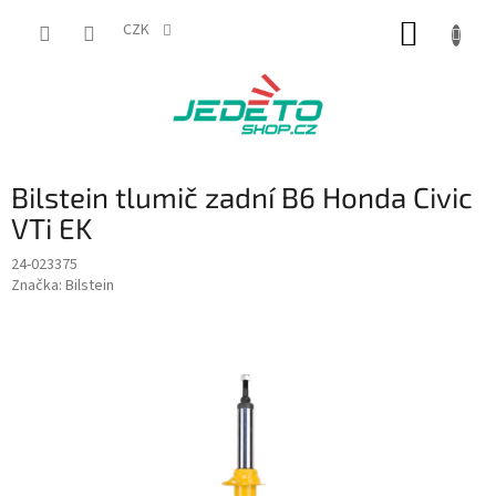
Přejít
NÁKUP
na
CZK
obsah
KOŠÍK
Bilstein tlumič zadní B6 Honda Civic
VTi EK
24-023375
Značka:
Bilstein