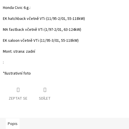
Honda Civic 6.g.:
EK hatchback včetně VTi (11/95-2/01, 55-118kW)
MA fastback včetně VTi (1/97-2/01, 63-124kW)
EK saloon včetně VTi (11/95-3/01, 55-118kW)
Mont. strana: zadní
:
*Ilustrativní foto
ZEPTAT SE
SDÍLET
Popis