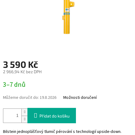
3 590 Kč
2 966,94 Kč bez DPH
Měrná
3–7 dnů
cena:
Můžeme doručit do:
19.8.2026
Možnosti doručení
Přidat do košíku
Bilstein jednoplášťový tlumič pérování s technologií upside-down.