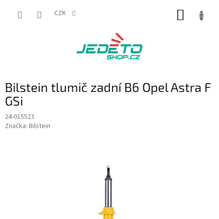
Přejít
NÁKUP
na
CZK
obsah
KOŠÍK
Bilstein tlumič zadní B6 Opel Astra F
GSi
24-015523
Značka:
Bilstein