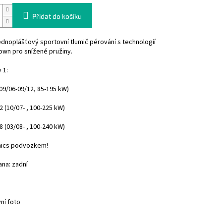
Přidat do košíku
jednoplášťový sportovní tlumič pérování s technologií
own pro snížené pružiny.
 1:
09/06-09/12, 85-195 kW)
82
(10/07- , 100-225 kW)
8 (03/08- , 100-240 kW)
nics podvozkem!
ana: zadní
vní foto