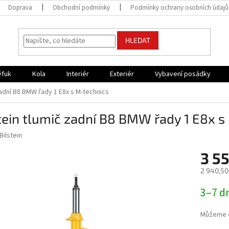
Doprava
Obchodní podmínky
Podmínky ochrany osobních údajů
HLEDAT
ýfuk
Kola
Interiér
Exteriér
Vybavení posádky
zadní B8 BMW řady 1 E8x s M-technics
tein tlumič zadní B8 BMW řady 1 E8x s
Bilstein
3 5
2 940,50
Měrná
3–7 d
cena:
Můžeme d