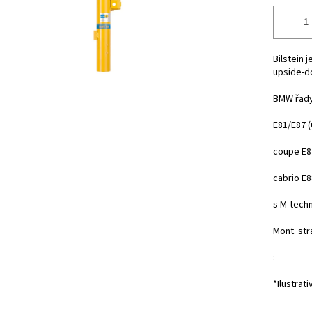
Bilstein 
upside-d
BMW řady
E81/E87
(
coupe E
cabrio E8
s M-tech
Mont. str
:
*Ilustrati