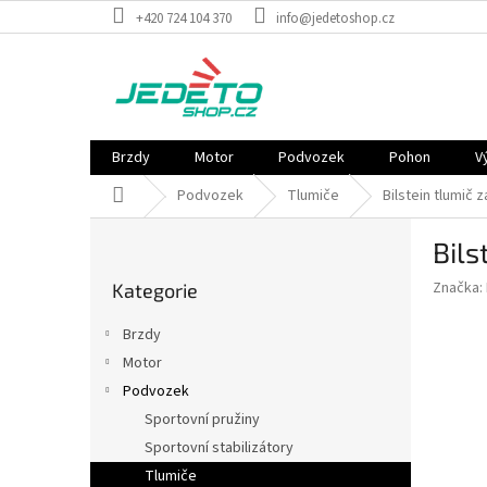
Přejít
+420 724 104 370
info@jedetoshop.cz
na
obsah
Brzdy
Motor
Podvozek
Pohon
V
Domů
Podvozek
Tlumiče
Bilstein tlumič 
P
Bils
o
Přeskočit
s
Značka:
Kategorie
kategorie
t
r
Brzdy
a
Motor
n
Podvozek
n
í
Sportovní pružiny
p
Sportovní stabilizátory
a
Tlumiče