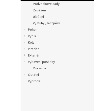
n
Podvozkové sady
e
Zavěšení
l
Uložení
Výztuhy / Rozpěry
Pohon
Výfuk
Kola
Interiér
Exteriér
Vybavení posádky
Rukavice
Ostatní
Výprodej