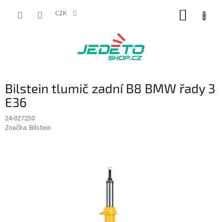
Přejít
NÁKUP
na
CZK
obsah
KOŠÍK
Bilstein tlumič zadní B8 BMW řady 3
E36
24-027250
Značka:
Bilstein