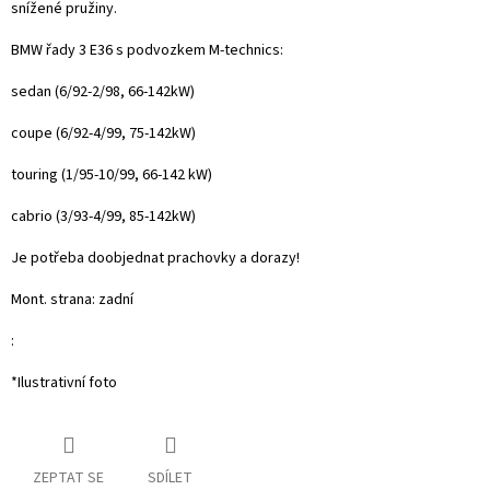
snížené pružiny.
BMW řady 3 E36 s podvozkem M-technics:
sedan
(6
/92-2/98, 66-142kW)
coupe (6/92-4/99, 75-142kW)
touring
(1/95-10/99, 66-142 kW)
cabrio (3/93-4/99, 85-142kW)
Je potřeba doobjednat prachovky a dorazy!
Mont. strana: zadní
:
*Ilustrativní foto
ZEPTAT SE
SDÍLET