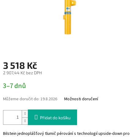
3 518 Kč
2 907,44 Kč bez DPH
Měrná
3–7 dnů
cena:
Můžeme doručit do:
19.8.2026
Možnosti doručení
Přidat do košíku
Bilstein jednoplášťový tlumič pérování s technologií upside-down pro