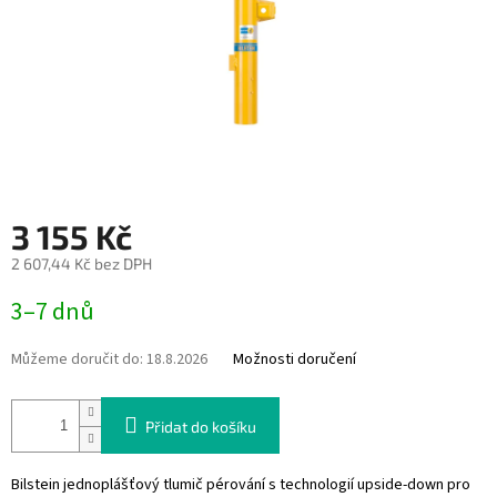
3 155 Kč
2 607,44 Kč bez DPH
Měrná
3–7 dnů
cena:
Můžeme doručit do:
18.8.2026
Možnosti doručení
Přidat do košíku
Bilstein jednoplášťový tlumič pérování s technologií upside-down pro