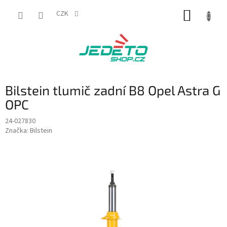
Přejít
NÁKUP
na
CZK
obsah
KOŠÍK
Bilstein tlumič zadní B8 Opel Astra G
OPC
24-027830
Značka:
Bilstein