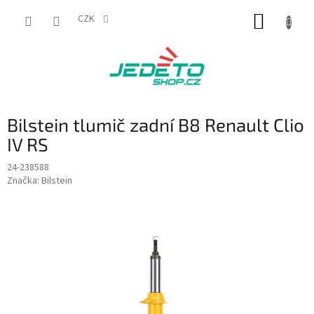
Přejít
NÁKUP
na
CZK
obsah
KOŠÍK
Bilstein tlumič zadní B8 Renault Clio
IV RS
24-238588
Značka:
Bilstein