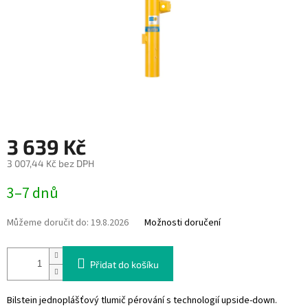
3 639 Kč
3 007,44 Kč bez DPH
Měrná
3–7 dnů
cena:
Můžeme doručit do:
19.8.2026
Možnosti doručení
Přidat do košíku
Bilstein jednoplášťový tlumič pérování s technologií upside-down.