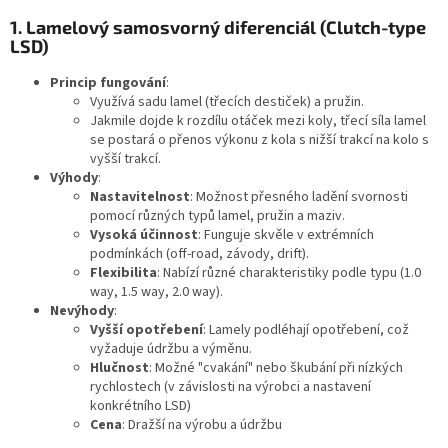
1. Lamelový samosvorný diferenciál (Clutch-type
LSD)
Princip fungování
:
Využívá sadu lamel (třecích destiček) a pružin.
Jakmile dojde k rozdílu otáček mezi koly, třecí síla lamel
se postará o přenos výkonu z kola s nižší trakcí na kolo s
vyšší trakcí.
Výhody
:
Nastavitelnost
: Možnost přesného ladění svornosti
pomocí různých typů lamel, pružin a maziv.
Vysoká účinnost
: Funguje skvěle v extrémních
podmínkách (off-road, závody, drift).
Flexibilita
: Nabízí různé charakteristiky podle typu (1.0
way, 1.5 way, 2.0 way).
Nevýhody
:
Vyšší opotřebení
: Lamely podléhají opotřebení, což
vyžaduje údržbu a výměnu.
Hlučnost
: Možné "cvakání" nebo škubání při nízkých
rychlostech (v závislosti na výrobci a nastavení
konkrétního LSD)
Cena
: Dražší na výrobu a údržbu