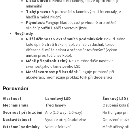
Nízká údržba
: Nemá třecí lamely, takže opotřebení je
minimální.
Tichý provoz
: V porovnání s lamelovými diferenciály je
hladší a méně hlučný.
Plynulost
: Funguje hladce, což je vhodné pro běžné
silniční použití i lehčí sportovní jízdu.
Nevýhody
:
Nižší účinnost v extrémních podmínkách
: Pokud jedno
kolo úplně ztratí trakci (např. visí ve vzduchu), torsen
diferenciál může selhat a stát se "otevřeným" (výkon
unikne přes točící se kolo).
Méně přizpůsobitelný
: Nelze jednoduše nastavit
svornost jako u lamelového LSD.
Menší svornost při brzdění
: Funguje primárně při
akceleraci, neomezuje prokluz tolik při deceleraci
Porovnání
Vlastnost
Lamelový LSD
Šnekový LSD (
Mechanismus
Třecí lamely
Ozubená kola 
Svornost při brzdění
Ano (1.5 way, 2.0 way)
Ne (funguje pri
Nastavitelnost
Vysoce přizpůsobitelné
Omezené možno
Extrémní podmínky
Velmi efektivní
Méně účinný při