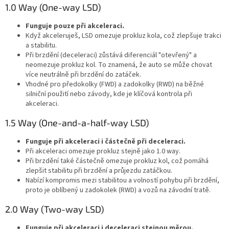
1.0 Way (One-way LSD)
Funguje pouze při akceleraci.
Když akceleruješ, LSD omezuje prokluz kola, což zlepšuje trakci
a stabilitu.
Při brzdění (deceleraci) zůstává diferenciál "otevřený" a
neomezuje prokluz kol. To znamená, že auto se může chovat
více neutrálně při brzdění do zatáček.
Vhodné pro předokolky (FWD) a zadokolky (RWD) na běžné
silniční použití nebo závody, kde je klíčová kontrola při
akceleraci.
1.5 Way (One-and-a-half-way LSD)
Funguje při akceleraci i částečně při deceleraci.
Při akceleraci omezuje prokluz stejně jako 1.0 way.
Při brzdění také částečně omezuje prokluz kol, což pomáhá
zlepšit stabilitu při brzdění a průjezdu zatáčkou.
Nabízí kompromis mezi stabilitou a volností pohybu při brzdění,
proto je oblíbený u zadokolek (RWD) a vozů na závodní tratě.
2.0 Way (Two-way LSD)
Funguje při akceleraci i deceleraci stejnou měrou.