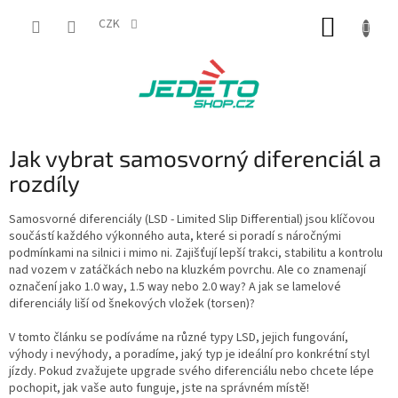
Přejít
NÁKUP
na
CZK
obsah
KOŠÍK
Jak vybrat samosvorný diferenciál a
rozdíly
Samosvorné diferenciály (LSD - Limited Slip Differential) jsou klíčovou
součástí každého výkonného auta, které si poradí s náročnými
podmínkami na silnici i mimo ni. Zajišťují lepší trakci, stabilitu a kontrolu
nad vozem v zatáčkách nebo na kluzkém povrchu. Ale co znamenají
označení jako 1.0 way, 1.5 way nebo 2.0 way? A jak se lamelové
diferenciály liší od šnekových vložek (torsen)?
V tomto článku se podíváme na různé typy LSD, jejich fungování,
výhody i nevýhody, a poradíme, jaký typ je ideální pro konkrétní styl
jízdy. Pokud zvažujete upgrade svého diferenciálu nebo chcete lépe
pochopit, jak vaše auto funguje, jste na správném místě!