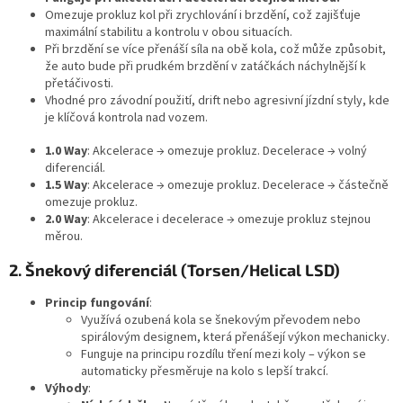
Omezuje prokluz kol při zrychlování i brzdění, což zajišťuje
maximální stabilitu a kontrolu v obou situacích.
Při brzdění se více přenáší síla na obě kola, což může způsobit,
že auto bude při prudkém brzdění v zatáčkách náchylnější k
přetáčivosti.
Vhodné pro závodní použití, drift nebo agresivní jízdní styly, kde
je klíčová kontrola nad vozem.
1.0 Way
: Akcelerace → omezuje prokluz. Decelerace → volný
diferenciál.
1.5 Way
: Akcelerace → omezuje prokluz. Decelerace → částečně
omezuje prokluz.
2.0 Way
: Akcelerace i decelerace → omezuje prokluz stejnou
měrou.
2. Šnekový diferenciál (Torsen/Helical LSD)
Princip fungování
:
Využívá ozubená kola se šnekovým převodem nebo
spirálovým designem, která přenášejí výkon mechanicky.
Funguje na principu rozdílu tření mezi koly – výkon se
automaticky přesměruje na kolo s lepší trakcí.
Výhody
: