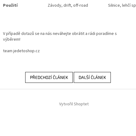
Použití
Závody, drift, off-road
Silnice, lehčí s
V případě dotazů se na nás neváhejte obrátit a rádi poradíme s
výběrem!
team jedetoshop.cz
PŘEDCHOZÍ ČLÁNEK
DALŠÍ ČLÁNEK
Z
á
Vytvořil Shoptet
p
a
t
í