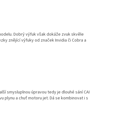
ru modelu. Dobrý výfuk však dokáže zvuk skvěle
zky znějící výfuky od značek Invidia či Cobra a
alší smysluplnou úpravou tedy je dlouhé sání CAI
u plynu a chuť motoru jet. Dá se kombinovat i s