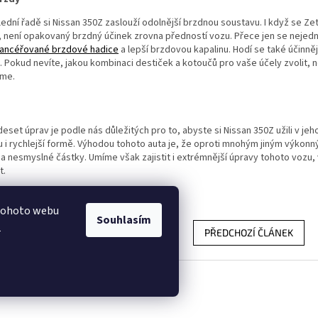
ední řadě si Nissan 350Z zaslouží odolnější brzdnou soustavu. I když se Ze
 není opakovaný brzdný účinek zrovna předností vozu. Přece jen se nejedn
ancéřované brzdové hadice
a lepší brzdovou kapalinu. Hodí se také účinněj
 Pokud nevíte, jakou kombinaci destiček a kotoučů pro vaše účely zvolit, 
me.
eset úprav je podle nás důležitých pro to, abyste si Nissan 350Z užili v jeh
 i rychlejší formě. Výhodou tohoto auta je, že oproti mnohým jiným výkon
a nesmyslné částky. Umíme však zajistit i extrémnější úpravy tohoto vozu,
t.
 tohoto webu
Souhlasím
.
PŘEDCHOZÍ ČLÁNEK