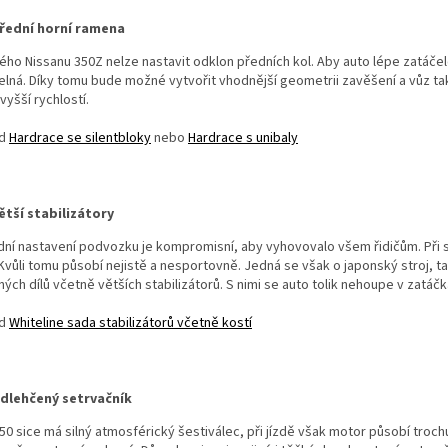
řední horní ramena
ého Nissanu 350Z nelze nastavit odklon předních kol. Aby auto lépe zatáče
elná. Díky tomu bude možné vytvořit vhodnější geometrii zavěšení a vůz ta
vyšší rychlostí.
ad
Hardrace se silentbloky
nebo
Hardrace s unibaly
ětší stabilizátory
ní nastavení podvozku je kompromisní, aby vyhovovalo všem řidičům. Při s
 Kvůli tomu působí nejistě a nesportovně. Jedná se však o japonský stroj, t
ých dílů včetně větších stabilizátorů. S nimi se auto tolik nehoupe v zatáč
ad
Whiteline sada stabilizátorů včetně kostí
dlehčený setrvačník
50 sice má silný atmosférický šestiválec, při jízdě však motor působí troch