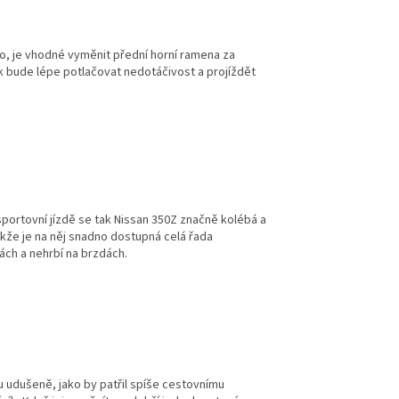
lo, je vhodné vyměnit přední horní ramena za
k bude lépe potlačovat nedotáčivost a projíždět
portovní jízdě se tak Nissan 350Z značně kolébá a
akže je na něj snadno dostupná celá řada
kách a nehrbí na brzdách.
u udušeně, jako by patřil spíše cestovnímu