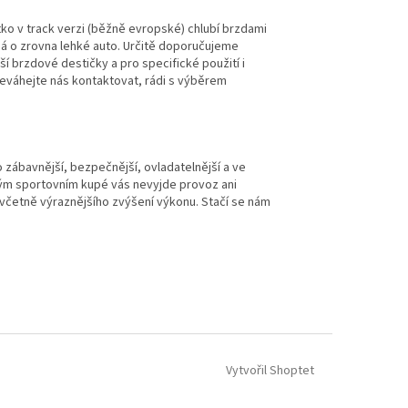
tko v track verzi (běžně evropské) chlubí brzdami
á o zrovna lehké auto. Určitě doporučujeme
ší brzdové destičky a pro specifické použití i
neváhejte nás kontaktovat, rádi s výběrem
o zábavnější, bezpečnější, ovladatelnější a ve
ným sportovním kupé vás nevyjde provoz ani
 včetně výraznějšího zvýšení výkonu. Stačí se nám
Vytvořil Shoptet