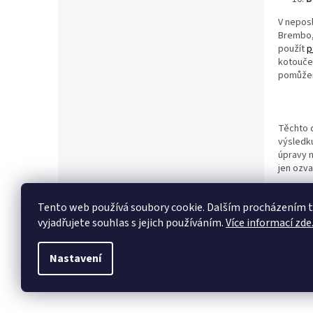
V neposl
Brembo,
použít
p
kotouče.
pomůže
Těchto d
výsledku
úpravy n
jen ozva
Tento web používá soubory cookie. Dalším procházením
vyjadřujete souhlas s jejich používáním.
Více informací zde
Nastavení
Z
á
p
a