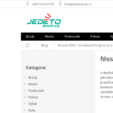
Přejít
+420 724 104 370
info@jedetoshop.cz
na
obsah
Brzdy
Motor
Podvozek
Pohon
V
Domů
Blog
Nissan 350Z: 10 nejlepších úprav pro
P
Niss
o
Přeskočit
s
Kategorie
kategorie
t
V dnešní
r
Brzdy
jako Nis
a
je poříz
Motor
n
konkuren
Podvozek
n
spolehli
to moc d
í
Pohon
p
Výfuk
a
Kola