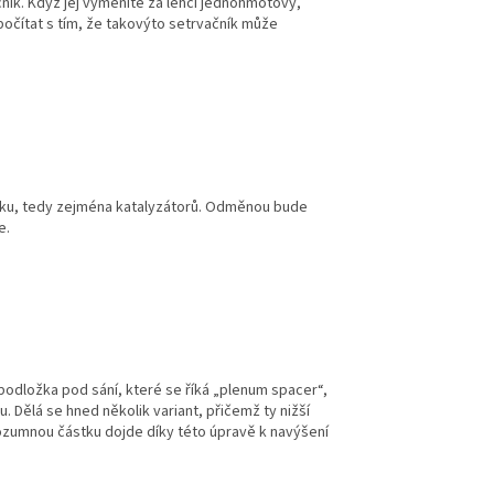
ík. Když jej vyměníte za lehčí jednohmotový,
 počítat s tím, že takovýto setrvačník může
ýfuku, tedy zejména katalyzátorů. Odměnou bude
e.
odložka pod sání, které se říká „plenum spacer“,
Dělá se hned několik variant, přičemž ty nižší
a rozumnou částku dojde díky této úpravě k navýšení