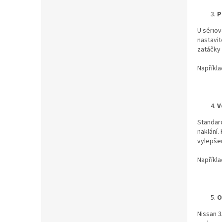
P
U sériov
nastavit
zatáčky 
Napříkl
V
Standard
naklání.
vylepšen
Napříkl
O
Nissan 3