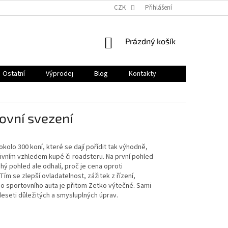
CZK
Přihlášení
NÁKUPNÍ
Prázdný košík
KOŠÍK
Ostatní
Výprodej
Blog
Kontakty
tovní svezení
olo 300 koní, které se dají pořídit tak výhodně,
ivním vzhledem kupé či roadsteru. Na první pohled
hý pohled ale odhalí, proč je cena oproti
Tím se zlepší ovladatelnost, zážitek z řízení,
ho sportovního auta je přitom Zetko výtečné. Sami
eseti důležitých a smysluplných úprav.