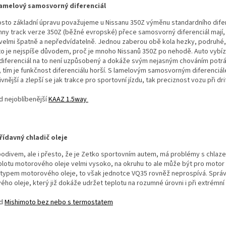
amelový samosvorný diferenciál
osto základní úpravu považujeme u Nissanu 350Z výměnu standardního dife
ny track verze 350Z (běžné evropské) přece samosvorný diferenciál mají, 
velmi špatně a nepředvídatelně. Jednou zaberou obě kola hezky, podruhé, zej
 to je nejspíše důvodem, proč je mnoho Nissanů 350Z po nehodě. Auto vybízí 
diferenciál na to není uzpůsobený a dokáže svým nejasným chováním potrápi
, tím je funkčnost diferenciálu horší. S lamelovým samosvorným diferenci
vnější a zlepší se jak trakce pro sportovní jízdu, tak preciznost vozu při dri
d nejoblíbenější
KAAZ 1.5way
řídavný chladič oleje
podivem, ale i přesto, že je Zetko sportovním autem, má problémy s chlazení
lotu motorového oleje velmi vysoko, na okruhu to ale může být pro motor při
 typem motorového oleje, to však jednotce VQ35 rovněž neprospívá. Správ
ho oleje, který již dokáže udržet teplotu na rozumné úrovni i při extrémní 
ad
Mishimoto bez nebo s termostatem