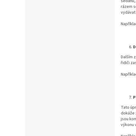
sedanu,
rázem se
vydávat
Napříkl
D
Dalším z
řidiči z
Napříkl
P
Tato úp
dokáže z
jsou kom
výkonu 