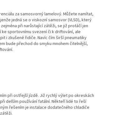
renciálu za samosvorný lamelový. Můžete namítat,
jenže jedná se o viskozní samosvor (VLSD), který
ména při narůstající zátěži, se již protáčí jen
ke sportovnímu svezení či k driftování, ale
t i zkušené řidiče. Navíc čím širší pneumatiky
álem bude přechod do smyku mnohem čitelnější,
ftování.
m při ostřejší jízdě. Již rychlý výlet po okreskách
 delším používání fatální. Někteří lidé to řeší
ným řešením je instalace dodatečného chladiče
zátěži.