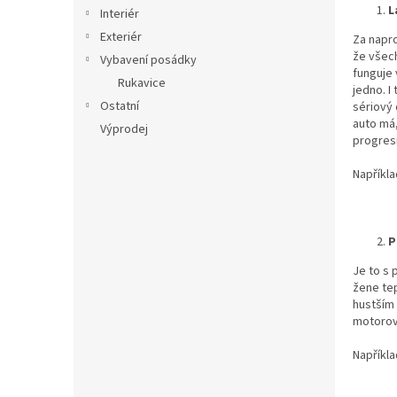
n
L
Interiér
e
Exteriér
Za napr
l
že všech
Vybavení posádky
funguje 
Rukavice
jedno. I
Ostatní
sériový 
auto má
Výprodej
progresi
Napříkla
P
Je to s 
žene tep
hustším
motorové
Napříkl