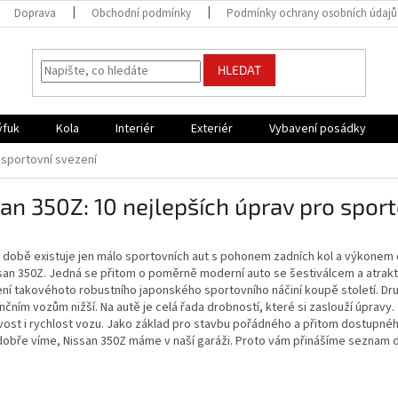
Doprava
Obchodní podmínky
Podmínky ochrany osobních údajů
HLEDAT
ýfuk
Kola
Interiér
Exteriér
Vybavení posádky
 sportovní svezení
an 350Z: 10 nejlepších úprav pro spor
 době existuje jen málo sportovních aut s pohonem zadních kol a výkonem ok
san 350Z. Jedná se přitom o poměrně moderní auto se šestiválcem a atrakt
ení takovéhoto robustního japonského sportovního náčiní koupě století. Dru
čním vozům nižší. Na autě je celá řada drobností, které si zaslouží úpravy. 
vost i rychlost vozu. Jako základ pro stavbu pořádného a přitom dostupné
obře víme, Nissan 350Z máme v naší garáži. Proto vám přinášíme seznam d