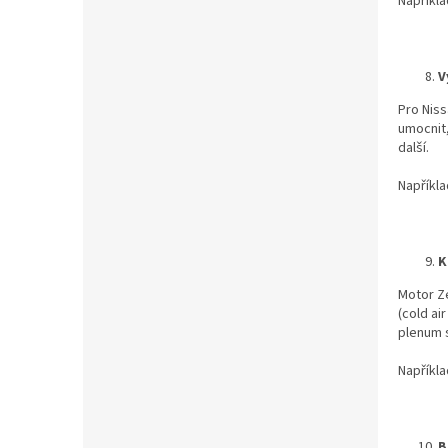
Napříkl
V
Pro Niss
umocnit,
další.
Napříkl
K
Motor Ze
(cold ai
plenum s
Napříkl
B