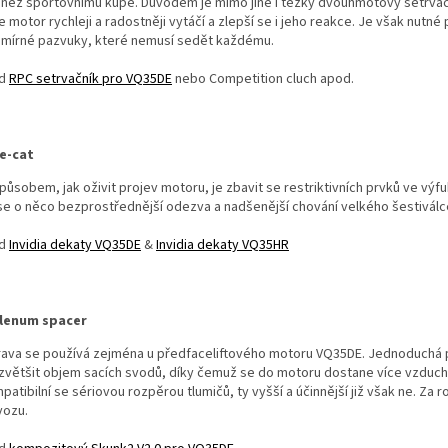
 než sportovnímu kupé. Důvodem je mimo jiné i těžký dvouhmotový setrvačn
 motor rychleji a radostněji vytáčí a zlepší se i jeho reakce. Je však nutné
 mírné pazvuky, které nemusí sedět každému.
ad
RPC setrvačník pro VQ35DE
nebo Competition cluch apod.
e-cat
působem, jak oživit projev motoru, je zbavit se restriktivních prvků ve v
ase o něco bezprostřednější odezva a nadšenější chování velkého šestiválc
ad
Invidia dekaty VQ35DE
&
Invidia dekaty VQ35HR
lenum spacer
rava se používá zejména u předfaceliftového motoru VQ35DE. Jednoduchá p
většit objem sacích svodů, díky čemuž se do motoru dostane více vzduchu. 
patibilní se sériovou rozpěrou tlumičů, ty vyšší a účinnější již však ne. Z
vozu.