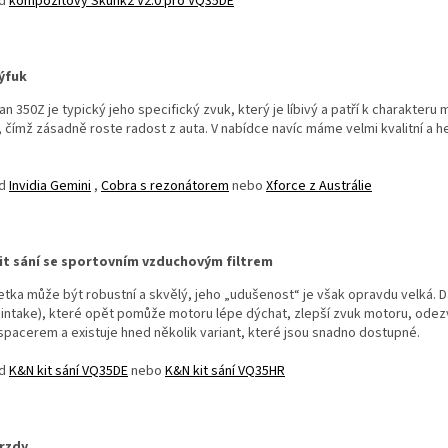
ad
kompozitový Skunk2 V2.0 pro VQ35DE
ýfuk
an 350Z je typický jeho specifický zvuk, který je líbivý a patří k charakte
 čímž zásadně roste radost z auta. V nabídce navíc máme velmi kvalitní a he
ad
Invidia Gemini
,
Cobra s rezonátorem
nebo
Xforce z Austrálie
it sání se sportovním vzduchovým filtrem
tka může být robustní a skvělý, jeho „udušenost“ je však opravdu velká. D
r intake), které opět pomůže motoru lépe dýchat, zlepší zvuk motoru, odezv
pacerem a existuje hned několik variant, které jsou snadno dostupné.
ad
K&N kit sání VQ35DE
nebo
K&N kit sání VQ35HR
rzdy