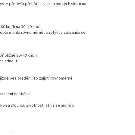
yste předešli přehřátí a vzniku horkých skvrn na
100 km/h na 30–40 km/h.
teplo mohlo rovnoměrně rozptýlit a zabránilo se
přibližně 30–40 km/h.
ychladnout.
jízdě bez brzdění. To zajistí rovnoměrné
usazení destiček.
kon a dlouhou životnost, ať už se jedná o