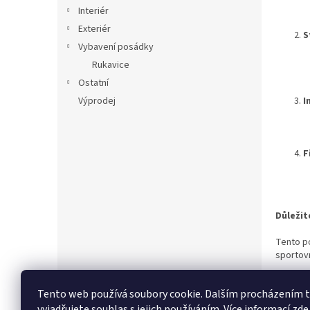
n
Interiér
e
Exteriér
l
S
Vybavení posádky
Rukavice
Ostatní
I
Výprodej
F
Důležit
Tento po
sportov
Tento web používá soubory cookie. Dalším procházením
vyjadřujete souhlas s jejich používáním.
Více informací zde