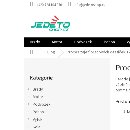
Přejít
+420 724 104 370
info@jedetoshop.cz
na
obsah
Brzdy
Motor
Podvozek
Pohon
V
Domů
Blog
Proces zajetí brzdových destiček: 
P
Proc
o
Přeskočit
s
Kategorie
kategorie
Ferodo j
t
včetně s
r
Brzdy
optimáln
a
Motor
n
Postup
Podvozek
n
L
í
Pohon
p
Výfuk
a
Kola