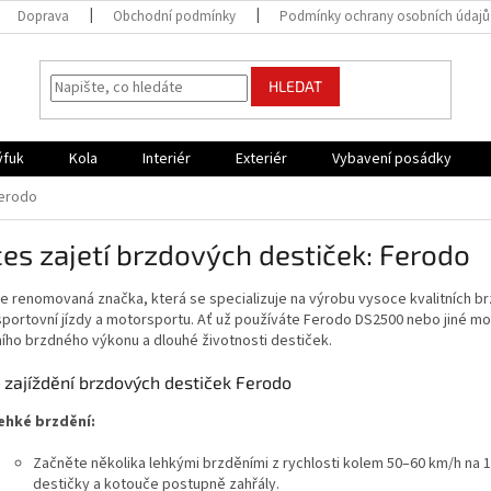
Doprava
Obchodní podmínky
Podmínky ochrany osobních údajů
HLEDAT
ýfuk
Kola
Interiér
Exteriér
Vybavení posádky
Ferodo
es zajetí brzdových destiček: Ferodo
e renomovaná značka, která se specializuje na výrobu vysoce kvalitních br
portovní jízdy a motorsportu. Ať už používáte Ferodo DS2500 nebo jiné mod
ího brzdného výkonu a dlouhé životnosti destiček.
 zajíždění brzdových destiček Ferodo
ehké brzdění:
Začněte několika lehkými brzděními z rychlosti kolem 50–60 km/h na 
destičky a kotouče postupně zahřály.