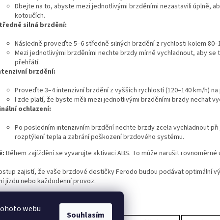
Dbejte na to, abyste mezi jednotlivými brzděními nezastavili úplně, ab
kotoučích.
tředně silná brzdění:
Následně proveďte 5–6 středně silných brzdění z rychlosti kolem 80–
Mezi jednotlivými brzděními nechte brzdy mírně vychladnout, aby se 
přehřátí.
ntenzivní brzdění:
Proveďte 3–4 intenzivní brzdění z vyšších rychlostí (120–140 km/h) na 
I zde platí, že byste měli mezi jednotlivými brzděními brzdy nechat v
inální ochlazení:
Po posledním intenzivním brzdění nechte brzdy zcela vychladnout při 
rozptýlení tepla a zabrání poškození brzdového systému.
é:
Během zajíždění se vyvarujte aktivaci ABS. To může narušit rovnoměrné 
stup zajistí, že vaše brzdové destičky Ferodo budou podávat optimální vý
ní jízdu nebo každodenní provoz.
 tohoto webu
Souhlasím
.