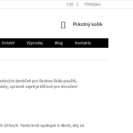
CZK
Přihlášení
NÁKUPNÍ
Prázdný košík
KOŠÍK
Ostatní
Výprodej
Blog
Kontakty
zdových destiček pro širokou škálu použití,
ely, správné zajetí je klíčové pro dosažení
10–20 km/h. Tento krok opakujte 5–6krát, aby se