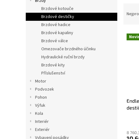
Brzdy
n
Ř
e
Brzdové kotouče
a
Nejpro
l
Brzdové destičky
z
Brzdové hadice
e
Brzdové kapaliny
V
n
Novi
ý
í
Brzdové válce
p
p
Omezovače brzdného účinku
i
r
Hydraulické ruční brzdy
s
o
Brzdové kity
p
d
Příslušenství
r
u
o
k
Motor
d
t
Podvozek
u
ů
Pohon
Endle
k
Výfuk
desti
t
Kola
ů
Interiér
Exteriér
8 760,
10 
Vybavení posádky