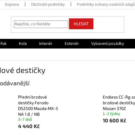
Doprava
Obchodní podmínky
Podmínky ochrany osobních údajů
HLEDAT
ýfuk
Kola
Interiér
Exteriér
Vybavení posádky
dové destičky
odávanější
Přední brzdové
Endless CC-Rg z
destičky Ferodo
brzdové destičky
DS2500 Mazda MX-5
Nissan 370Z
1–2 týdny
NA 1.8 / NB
3–7 dnů
10 600 Kč
4 440 Kč