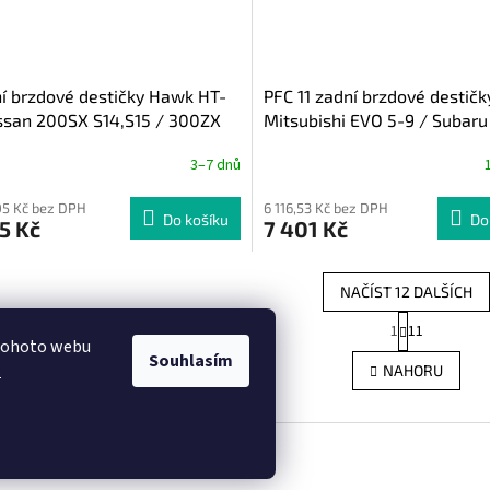
í brzdové destičky Hawk HT-
PFC 11 zadní brzdové destičk
ssan 200SX S14,S15 / 300ZX
Mitsubishi EVO 5-9 / Subaru
Impreza STI/ Nissan 350Z
3–7 dnů
05 Kč bez DPH
6 116,53 Kč bez DPH
Do košíku
Do
5 Kč
7 401 Kč
NAČÍST 12 DALŠÍCH
S
1
11
O
t
 tohoto webu
r
v
Souhlasím
.
NAHORU
á
l
n
á
k
d
o
a
v
c
á
í
n