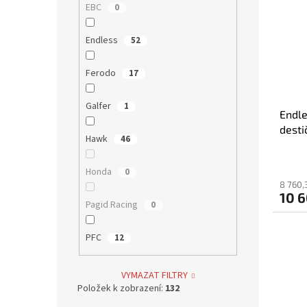
EBC
0
Endless
52
Ferodo
17
Galfer
1
Endle
desti
Hawk
46
Honda
0
8 760,
10 
Pagid Racing
0
PFC
12
VYMAZAT FILTRY
Položek k zobrazení:
132