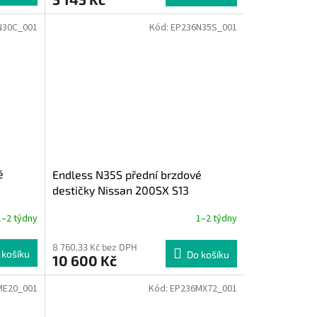
N30C_001
Kód:
EP236N35S_001
é
Endless N35S přední brzdové
destičky Nissan 200SX S13
1–2 týdny
1–2 týdny
8 760,33 Kč bez DPH
 košíku
Do košíku
10 600 Kč
ME20_001
Kód:
EP236MX72_001