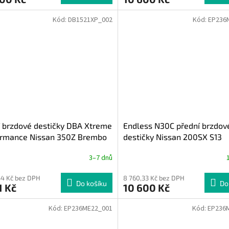
Kód:
DB1521XP_002
Kód:
EP236
 brzdové destičky DBA Xtreme
Endless N30C přední brzdov
ormance Nissan 350Z Brembo
destičky Nissan 200SX S13
3–7 dnů
34 Kč bez DPH
8 760,33 Kč bez DPH
Do košíku
Do
1 Kč
10 600 Kč
Kód:
EP236ME22_001
Kód:
EP236