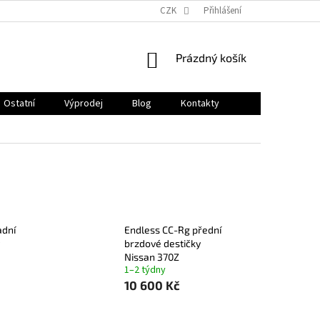
CZK
Přihlášení
NÁKUPNÍ
Prázdný košík
KOŠÍK
Ostatní
Výprodej
Blog
Kontakty
adní
Endless CC-Rg přední
brzdové destičky
Nissan 370Z
1–2 týdny
10 600 Kč