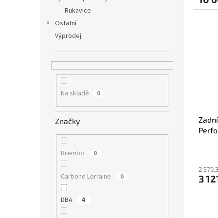
Rukavice
Ostatní
Výprodej
Na skladě
0
Zadní
Značky
Perf
Brembo
0
2 579,
Carbone Lorraine
0
3 12
DBA
4