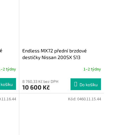
vé
Endless MX72 přední brzdové
destičky Nissan 200SX S13
1–2 týdny
1–2 týdny
8 760,33 Kč bez DPH
 košíku
Do košíku
10 600 Kč
.11.16.44
Kód:
0460.11.15.44