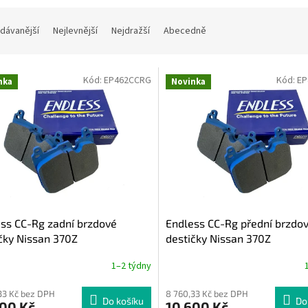
dávanější
Nejlevnější
Nejdražší
Abecedně
Kód:
EP462CCRG
Kód:
EP
nka
Novinka
ss CC-Rg zadní brzdové
Endless CC-Rg přední brzdo
čky Nissan 370Z
destičky Nissan 370Z
1–2 týdny
33 Kč bez DPH
8 760,33 Kč bez DPH
Do košíku
Do
600 Kč
10 600 Kč