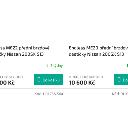
ss ME22 přední brzdové
Endless ME20 přední brzdo
čky Nissan 200SX S13
destičky Nissan 200SX S13
1–2 týdny
33 Kč bez DPH
8 760,33 Kč bez DPH
Do košíku
Do
600 Kč
10 600 Kč
Kód:
HB178S.564
Kód:
0109