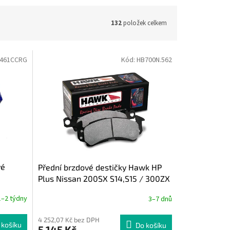
132
položek celkem
461CCRG
Kód:
HB700N.562
vé
Přední brzdové destičky Hawk HP
Plus Nissan 200SX S14,S15 / 300ZX
Z32 a Subaru Impreza GT / WRX (4
1–2 týdny
3–7 dnů
pístek) HB700N.562
4 252,07 Kč bez DPH
 košíku
Do košíku
5 145 Kč