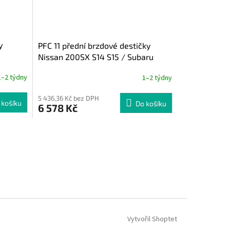
y
PFC 11 přední brzdové destičky
Nissan 200SX S14 S15 / Subaru
Impreza GT, WRX GD
1–2 týdny
1–2 týdny
5 436,36 Kč bez DPH
 košíku
Do košíku
6 578 Kč
Vytvořil Shoptet