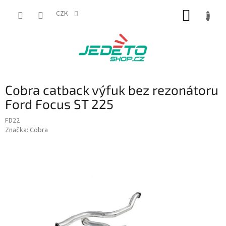
Přejít
NÁKUP
na
CZK
obsah
KOŠÍK
Cobra catback výfuk bez rezonátoru
Ford Focus ST 225
FD22
Značka:
Cobra