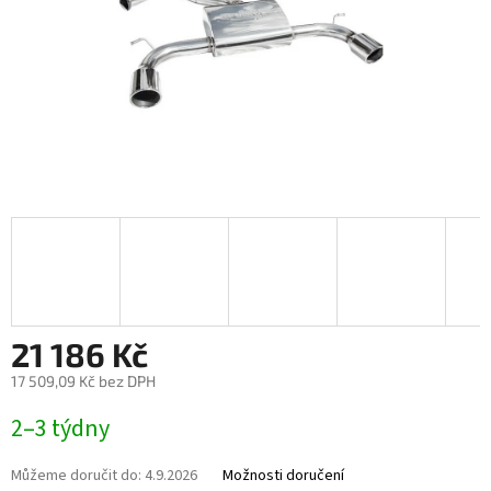
21 186 Kč
17 509,09 Kč bez DPH
Měrná
2–3 týdny
cena:
Můžeme doručit do:
4.9.2026
Možnosti doručení