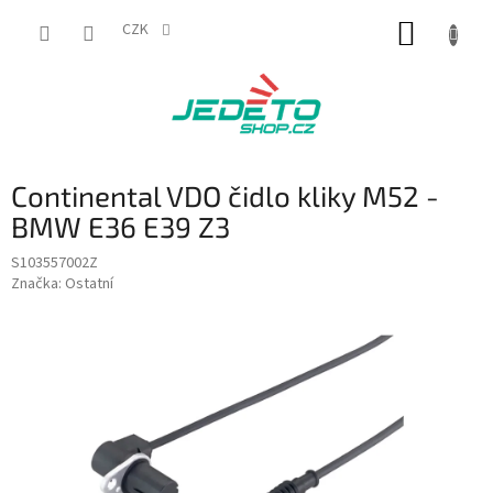
Přejít
NÁKUP
na
CZK
obsah
KOŠÍK
Continental VDO čidlo kliky M52 -
BMW E36 E39 Z3
S103557002Z
Značka:
Ostatní