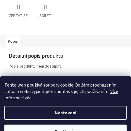
ZEPTAT SE
SDÍLET
Popis
Detailní popis produktu
Popis produktu není dostupný
Doplňkové parametry
Tento web používá soubory cookie. Dalším procházením
Kategorie
:
Motor
tohoto webu vyjadřujete souhlas s jejich používáním.
Více
Značka vozidla
:
BMW
informací zde.
Model vozidla
:
325i / 328i E36
Nastavení
Z
á