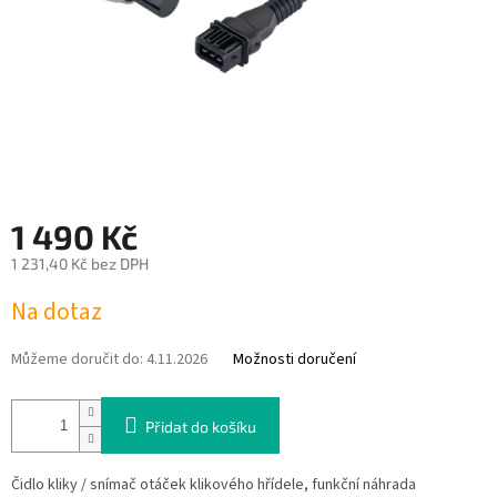
1 490 Kč
1 231,40 Kč bez DPH
Měrná
Na dotaz
cena:
Můžeme doručit do:
4.11.2026
Možnosti doručení
Přidat do košíku
Čidlo kliky / snímač otáček klikového hřídele, funkční náhrada