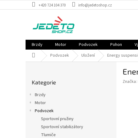
Přejít
+420 724 104 370
info@jedetoshop.cz
na
obsah
Brzdy
Motor
Podvozek
Pohon
V
Domů
Podvozek
Uložení
Energy suspensio
P
Ener
o
Přeskočit
s
Značka:
Kategorie
kategorie
t
r
Brzdy
a
Motor
n
Podvozek
n
í
Sportovní pružiny
p
Sportovní stabilizátory
a
Tlumiče