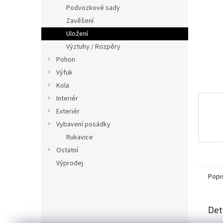
n
Podvozkové sady
e
Zavěšení
l
Uložení
Výztuhy / Rozpěry
Pohon
Výfuk
Kola
Interiér
Exteriér
Vybavení posádky
Rukavice
Ostatní
Výprodej
Popi
Det