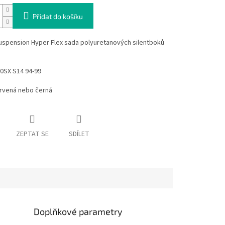
Přidat do košíku
uspension Hyper Flex sada polyuretanových silentboků
0SX S14 94-99
ervená nebo černá
ZEPTAT SE
SDÍLET
Doplňkové parametry