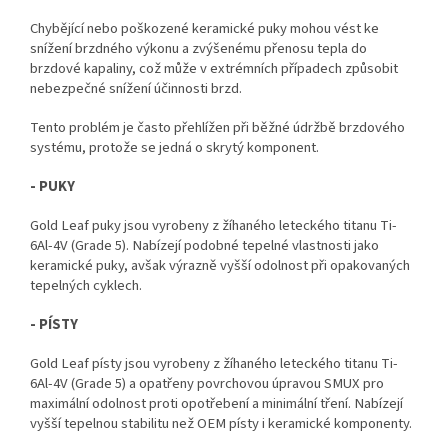
Chybějící nebo poškozené keramické puky mohou vést ke
snížení brzdného výkonu a zvýšenému přenosu tepla do
brzdové kapaliny, což může v extrémních případech způsobit
nebezpečné snížení účinnosti brzd.
Tento problém je často přehlížen při běžné údržbě brzdového
systému, protože se jedná o skrytý komponent.
- PUKY
Gold Leaf puky jsou vyrobeny z žíhaného leteckého titanu Ti-
6Al-4V (Grade 5). Nabízejí podobné tepelné vlastnosti jako
keramické puky, avšak výrazně vyšší odolnost při opakovaných
tepelných cyklech.
- PÍSTY
Gold Leaf písty jsou vyrobeny z žíhaného leteckého titanu Ti-
6Al-4V (Grade 5) a opatřeny povrchovou úpravou SMUX pro
maximální odolnost proti opotřebení a minimální tření. Nabízejí
vyšší tepelnou stabilitu než OEM písty i keramické komponenty.