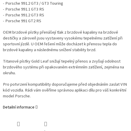
- Porsche 991.2 GT3 / GT3 Touring
- Porsche 991.1 GT3 RS
- Porsche 991.2 GT3 RS
- Porsche 991 GT2 RS
OEM brzdové pístky přenášejí tlak z brzdové kapaliny na brzdové
destičky a zároveň jsou vystaveny vysokému tepelnému zatížení při
sportovní jízdě. U OEM řešení může docházet k přenosu tepla do
brzdové kapaliny a následnému snížení stability brzd.
Titanové pístky Gold Leaf snižují tepelný přenos a zvyšují odolnost
brzdového systému při opakovaném extrémním zatížení, zejména na
okruhu.
Pro potvrzení kompatibility doporučujeme před objednáním zaslat VIN
kód vozidla. Rádi vám ověříme správnou aplikaci dílu pro váš konkrétní
model Porsche.
Detailní informace