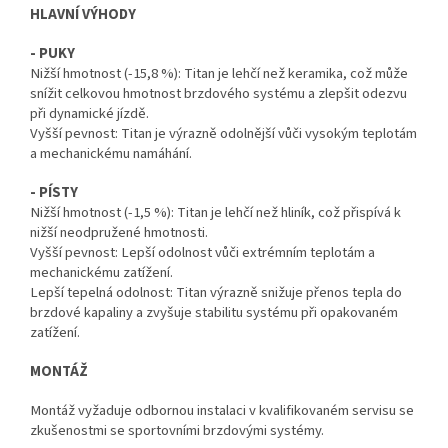
HLAVNÍ VÝHODY
- PUKY
Nižší hmotnost (-15,8 %): Titan je lehčí než keramika, což může
snížit celkovou hmotnost brzdového systému a zlepšit odezvu
při dynamické jízdě.
Vyšší pevnost: Titan je výrazně odolnější vůči vysokým teplotám
a mechanickému namáhání.
- PÍSTY
Nižší hmotnost (-1,5 %): Titan je lehčí než hliník, což přispívá k
nižší neodpružené hmotnosti.
Vyšší pevnost: Lepší odolnost vůči extrémním teplotám a
mechanickému zatížení.
Lepší tepelná odolnost: Titan výrazně snižuje přenos tepla do
brzdové kapaliny a zvyšuje stabilitu systému při opakovaném
zatížení.
MONTÁŽ
Montáž vyžaduje odbornou instalaci v kvalifikovaném servisu se
zkušenostmi se sportovními brzdovými systémy.