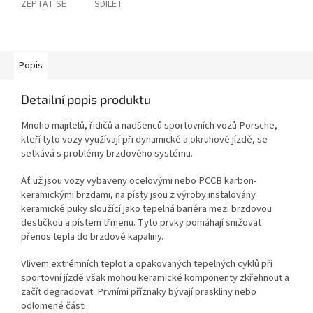
ZEPTAT SE
SDÍLET
Popis
Detailní popis produktu
Mnoho majitelů, řidičů a nadšenců sportovních vozů Porsche,
kteří tyto vozy využívají při dynamické a okruhové jízdě, se
setkává s problémy brzdového systému.
Ať už jsou vozy vybaveny ocelovými nebo PCCB karbon-
keramickými brzdami, na písty jsou z výroby instalovány
keramické puky sloužící jako tepelná bariéra mezi brzdovou
destičkou a pístem třmenu. Tyto prvky pomáhají snižovat
přenos tepla do brzdové kapaliny.
Vlivem extrémních teplot a opakovaných tepelných cyklů při
sportovní jízdě však mohou keramické komponenty zkřehnout a
začít degradovat. Prvními příznaky bývají praskliny nebo
odlomené části.