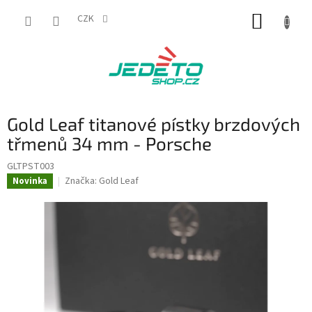
Přejít
NÁKUP
na
CZK
obsah
KOŠÍK
Gold Leaf titanové pístky brzdových
třmenů 34 mm - Porsche
GLTPST003
Značka:
Gold Leaf
Novinka