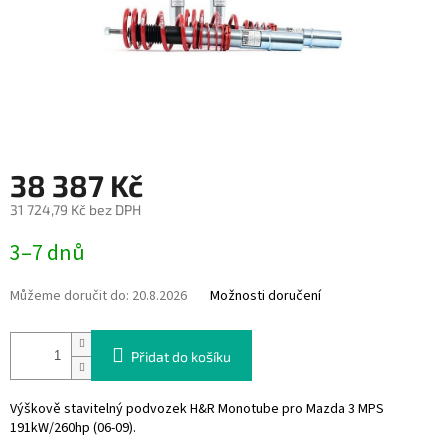
38 387 Kč
31 724,79 Kč bez DPH
Měrná
3–7 dnů
cena:
Můžeme doručit do:
20.8.2026
Možnosti doručení
Přidat do košíku
Výškově stavitelný podvozek H&R Monotube pro Mazda 3 MPS
191kW/260hp (06-09).