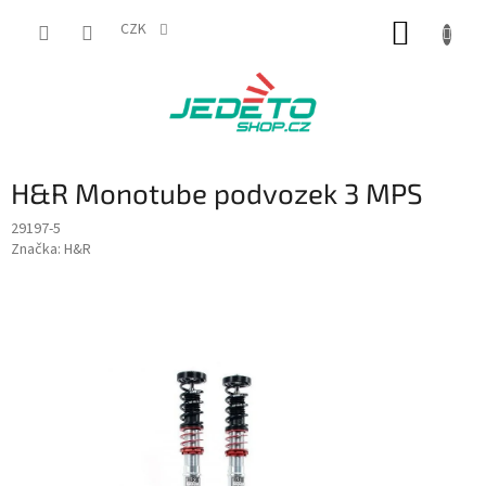
Přejít
NÁKUP
na
CZK
obsah
KOŠÍK
H&R Monotube podvozek 3 MPS
29197-5
Značka:
H&R