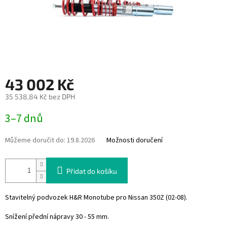
43 002 Kč
35 538,84 Kč bez DPH
Měrná
3–7 dnů
cena:
Můžeme doručit do:
19.8.2026
Možnosti doručení
Přidat do košíku
Stavitelný podvozek H&R Monotube pro Nissan 350Z (02-08).
Snížení přední nápravy 30 - 55 mm.