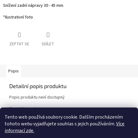
Snížení zadní nápravy 30 - 45 mm.
*Ilustrativní foto
ZEPTAT SE
SDÍLET
Popis
Detailní popis produktu
Popis produktu není dostupný
Doplňkové parametry
Tento web používá soubory cookie. Dalším procházením
Kategorie
:
Podvozkové sady
tohoto webu vyjadřujete souhlas s jejich používáním.
Více
Značka vozidla
:
Nissan
informací zde.
Model vozidla
:
350Z