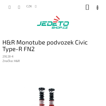
Přejít
NÁKUP
na
CZK
obsah
KOŠÍK
H&R Monotube podvozek Civic
Type-R FN2
29128-4
Značka:
H&R