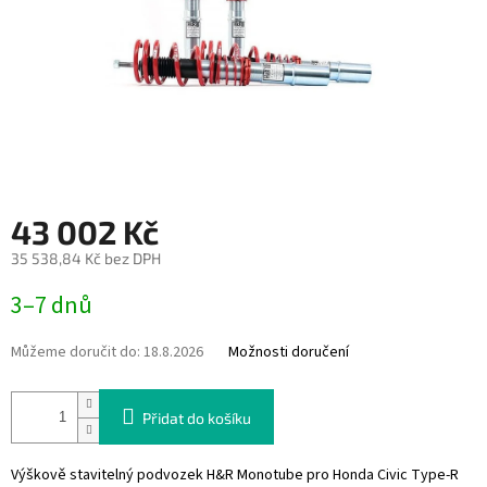
43 002 Kč
35 538,84 Kč bez DPH
Měrná
3–7 dnů
cena:
Můžeme doručit do:
18.8.2026
Možnosti doručení
Přidat do košíku
Výškově stavitelný podvozek H&R Monotube pro Honda Civic Type-R