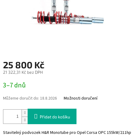
25 800 Kč
21 322,31 Kč bez DPH
Měrná
3–7 dnů
cena:
Můžeme doručit do:
18.8.2026
Možnosti doručení
Přidat do košíku
Stavitelný podvozek H&R Monotube pro Opel Corsa OPC 155kW/211hp