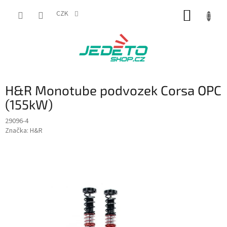
Přejít
NÁKUP
na
CZK
obsah
KOŠÍK
H&R Monotube podvozek Corsa OPC
(155kW)
29096-4
Značka:
H&R