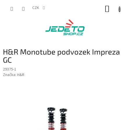
Přejít
NÁKUP
na
CZK
obsah
KOŠÍK
H&R Monotube podvozek Impreza
GC
29375-1
Značka:
H&R