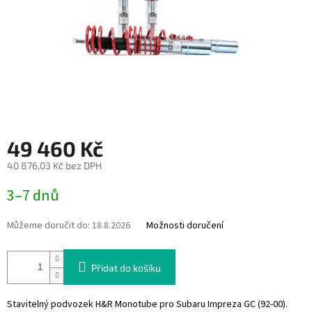
49 460 Kč
40 876,03 Kč bez DPH
Měrná
3–7 dnů
cena:
Můžeme doručit do:
18.8.2026
Možnosti doručení
Přidat do košíku
Stavitelný podvozek H&R Monotube pro Subaru Impreza GC (92-00).