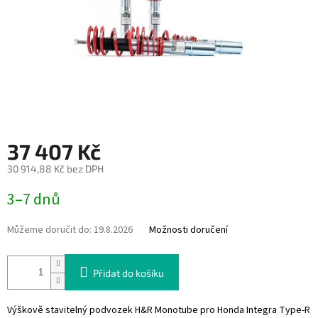
37 407 Kč
30 914,88 Kč bez DPH
Měrná
3–7 dnů
cena:
Můžeme doručit do:
19.8.2026
Možnosti doručení
Přidat do košíku
Výškově stavitelný podvozek H&R Monotube pro Honda Integra Type-R