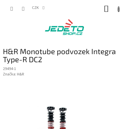
Přejít
NÁKUP
na
CZK
obsah
KOŠÍK
H&R Monotube podvozek Integra
Type-R DC2
29494-1
Značka:
H&R