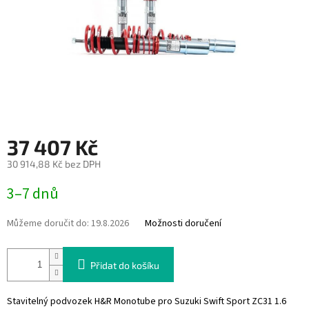
37 407 Kč
30 914,88 Kč bez DPH
Měrná
3–7 dnů
cena:
Můžeme doručit do:
19.8.2026
Možnosti doručení
Přidat do košíku
Stavitelný podvozek H&R Monotube pro Suzuki Swift Sport ZC31 1.6