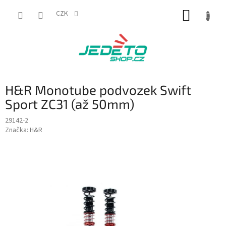
Přejít
NÁKUP
na
CZK
obsah
KOŠÍK
H&R Monotube podvozek Swift
Sport ZC31 (až 50mm)
29142-2
Značka:
H&R