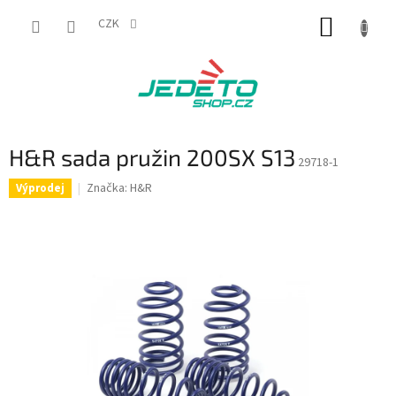
Přejít
NÁKUP
na
CZK
obsah
KOŠÍK
H&R sada pružin 200SX S13
29718-1
Značka:
H&R
Výprodej