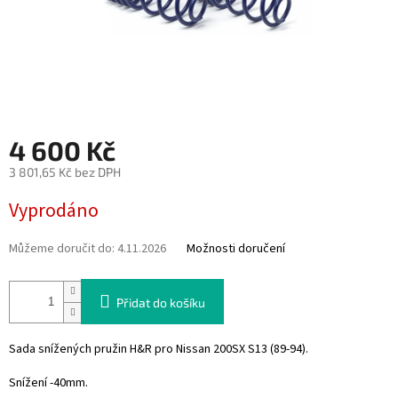
4 600 Kč
3 801,65 Kč bez DPH
Měrná
Vyprodáno
cena:
Můžeme doručit do:
4.11.2026
Možnosti doručení
Přidat do košíku
Sada snížených pružin H&R pro Nissan 200SX S13 (89-94).
Snížení -40mm.