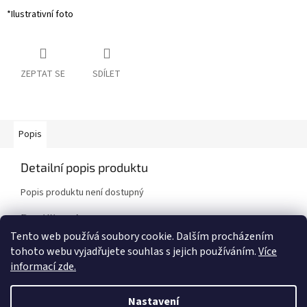
*Ilustrativní foto
ZEPTAT SE
SDÍLET
Popis
Detailní popis produktu
Popis produktu není dostupný
Doplňkové parametry
Tento web používá soubory cookie. Dalším procházením
Kategorie
:
Výprodej
tohoto webu vyjadřujete souhlas s jejich používáním.
Více
Značka vozidla
:
Nissan
informací zde.
Model vozidla
:
200SX S13 [Nissan]
Nastavení